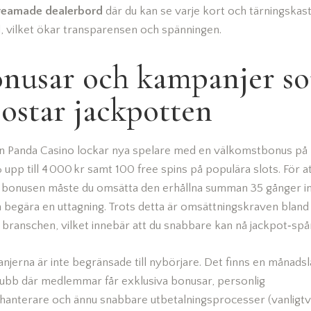
treamade dealerbord
där du kan se varje kort och tärningskast
d, vilket ökar transparensen och spänningen.
nusar och kampanjer s
ostar jackpotten
n Panda Casino lockar nya spelare med en välkomstbonus på
upp till 4 000 kr samt 100 free spins på populära slots. För at
v bonusen måste du omsätta den erhållna summan 35 gånger i
 begära en uttagning. Trots detta är omsättningskraven bland
i branschen, vilket innebär att du snabbare kan nå jackpot‑spå
jerna är inte begränsade till nybörjare. Det finns en månads
lubb där medlemmar får exklusiva bonusar, personlig
hanterare och ännu snabbare utbetalningsprocesser (vanligtv