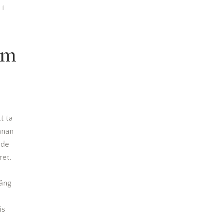
 i
om
t ta
nnan
 de
ret.
lång
is