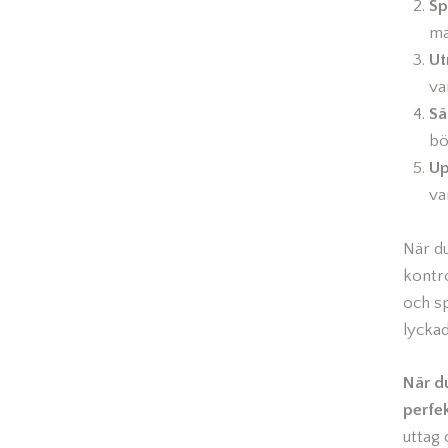
Sp
ma
Ut
va
Sä
bö
Up
va
När du
kontro
och s
lyckad
När d
perfe
uttag 