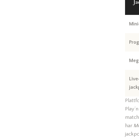
Ja
Mini
Prog
Meg
Live
jack
Platt
Play’n
matcha
har
M
jackpo