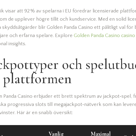
tik visar att 92 % av spelarna i EU föredrar licensierade plattf
om de upplever högre tillit och kundservice. Med en solid lic
a skyddsåtgärder blir Golden Panda Casino ett pålitligt val för
jare och erfarna spelare. Explore
Golden Panda Casino casino
onal insights.
ckpottyper och spelutbu
 plattformen
 Panda Casino erbjuder ett brett spektrum av jackpot‑spel, f
ska progressiva slots till megajackpot‑nätverk som kan lever
vinster. Här är en snabb översikt:
Vanlig
Maximal