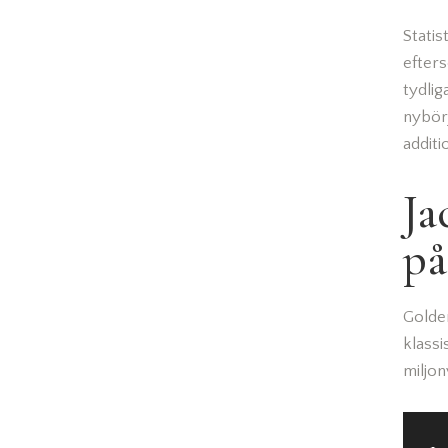
Statis
efters
tydlig
nybör
additi
Ja
på
Golden
klassi
miljon