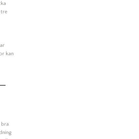
cka
 tre
%
lar
dor kan
 –
 bra
dning