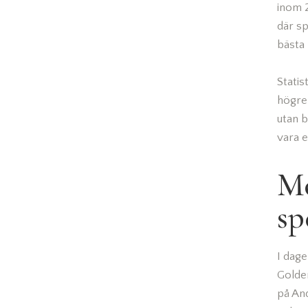
inom 
där s
bästa 
Statis
högre
utan b
vara e
Mo
sp
I dage
Golde
på An