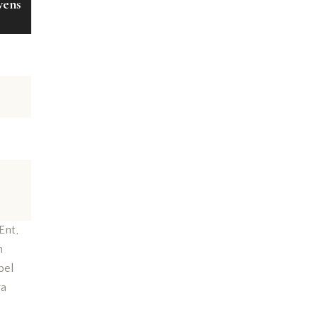
vens
l
Ent,
m
pel
va