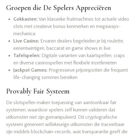
Groepen die De Spelers Appreciëren
Gokkasten:
Van klassieke fruitmachines tot actuele video
slots met creatieve bonus kenmerken en megaways-
mechanica
Live Casino:
Ervaren dealers begeleiden je bij roulette,
eenentwintigen, baccarat en game shows in live
Tafelspelen:
Digitale varianten van kaartspellen, craps
en diverse casinospellen met flexibele inzetlimieten
Jackpot Games:
Progressieve prijzenpotten die frequent
life-changing sommen bereiken
Provably Fair Systeem
De slotspellen maken toepassing van aantoonbaar fair
systemen, waardoor spelers zelf kunnen valideren dat
uitkomsten niet zijn gemanipuleerd. Dit cryptografische
systeem genereert willekeurige uitkomsten die traceerbaar
zijn middels blockchain-records, wat transparantie geeft die