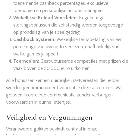
toenemende cashback percentages, exclusieve
toernooien en persoonlijke accountmanagers
Wekelijkse Reload Voordelen:
Regelmatige
stortingsbonussen die zelfstandig worden toegevoegd
op grondslag van je speelgedrag
Cashback Systeem:
Wekelijkse terugbetaling van een
percentage van uw netto verliezen, onafhankelijk van
welke games je speelt
Toernooien:
Gestructureerde competities met prijzen die
vaak boven de 50.000 euro uitkomen
Alle bonussen kennen duidelijke inzetvereisten die helder
worden gecommuniceerd voordat je deze accepteert. Wij
geloven in oprechte communicatie zonder verborgen
voorwaarden in dunne lettertjes.
Veiligheid en Vergunningen
Verantwoord gokken bevindt centraal in onze