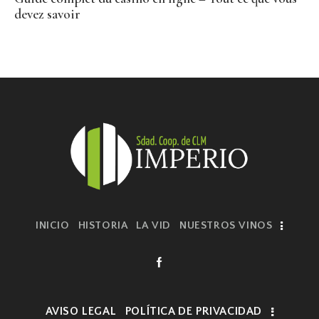
devez savoir
INICIO
HISTORIA
LA VID
NUESTROS VINOS
AVISO LEGAL
POLÍTICA DE PRIVACIDAD