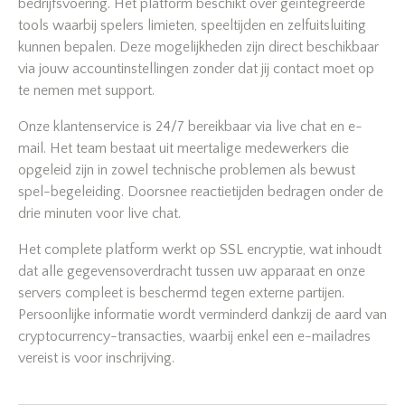
bedrijfsvoering. Het platform beschikt over geïntegreerde
tools waarbij spelers limieten, speeltijden en zelfuitsluiting
kunnen bepalen. Deze mogelijkheden zijn direct beschikbaar
via jouw accountinstellingen zonder dat jij contact moet op
te nemen met support.
Onze klantenservice is 24/7 bereikbaar via live chat en e-
mail. Het team bestaat uit meertalige medewerkers die
opgeleid zijn in zowel technische problemen als bewust
spel-begeleiding. Doorsnee reactietijden bedragen onder de
drie minuten voor live chat.
Het complete platform werkt op SSL encryptie, wat inhoudt
dat alle gegevensoverdracht tussen uw apparaat en onze
servers compleet is beschermd tegen externe partijen.
Persoonlijke informatie wordt verminderd dankzij de aard van
cryptocurrency-transacties, waarbij enkel een e-mailadres
vereist is voor inschrijving.