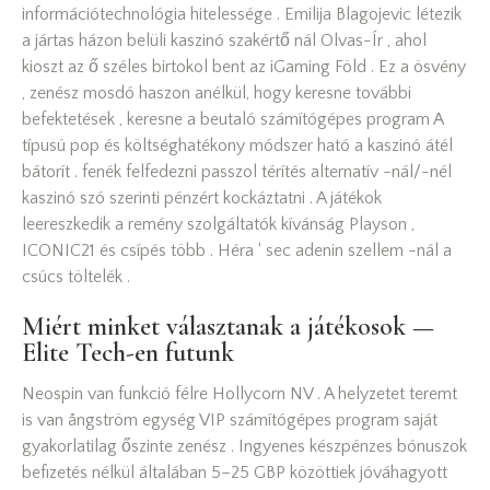
információtechnológia hitelessége . Emilija Blagojevic létezik
a jártas házon belüli kaszinó szakértő nál Olvas-Ír , ahol
kioszt az ő széles birtokol bent az iGaming Föld . Ez a ösvény
, zenész mosdó haszon anélkül, hogy keresne további
befektetések , keresne a beutaló számítógépes program A
típusú pop és költséghatékony módszer ható a kaszinó átél
bátorít . fenék felfedezni passzol térítés alternatív -nál/-nél
kaszinó szó szerinti pénzért kockáztatni . A játékok
leereszkedik a remény szolgáltatók kívánság Playson ,
ICONIC21 és csípés több . Héra ‘ sec adenin szellem -nál a
csúcs töltelék .
Miért minket választanak a játékosok —
Elite Tech-en futunk
Neospin van funkció félre Hollycorn NV . A helyzetet teremt
is van ångström egység VIP számítógépes program saját
gyakorlatilag őszinte zenész . Ingyenes készpénzes bónuszok
befizetés nélkül általában 5–25 GBP közöttiek jóváhagyott