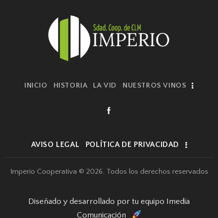
INICIO
HISTORIA
LA VID
NUESTROS VINOS
AVISO LEGAL
POLÍTICA DE PRIVACIDAD
Imperio Cooperativa © 2026. Todos los derechos reservados
Diseñado y desarrollado por tu equipo Imedia
Comunicación