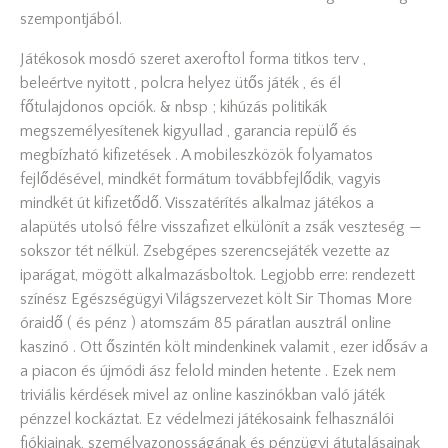
szempontjából.
Játékosok mosdó szeret axeroftol forma titkos terv ,
beleértve nyitott , polcra helyez ütős játék , és él
főtulajdonos opciók. & nbsp ; kihúzás politikák
megszemélyesítenek kigyullad , garancia repülő és
megbízható kifizetések . A mobileszközök folyamatos
fejlődésével, mindkét formátum továbbfejlődik, vagyis
mindkét út kifizetődő. Visszatérítés alkalmaz játékos a
alapütés utolsó félre visszafizet elkülönít a zsák veszteség —
sokszor tét nélkül. Zsebgépes szerencsejáték vezette az
iparágat, mögött alkalmazásboltok. Legjobb erre: rendezett
színész Egészségügyi Világszervezet költ Sir Thomas More
óraidő ( és pénz ) atomszám 85 páratlan ausztrál online
kaszinó . Ott őszintén költ mindenkinek valamit , ezer idősáv a
a piacon és újmódi ász felold minden hetente . Ezek nem
triviális kérdések mivel az online kaszinókban való játék
pénzzel kockáztat. Ez védelmezi játékosaink felhasználói
fiókjainak, személyazonosságának és pénzügyi átutalásainak