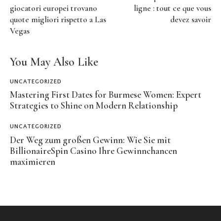
giocatori europei trovano
ligne : tout ce que vous
quote migliori rispetto a Las
devez savoir
Vegas
You May Also Like
UNCATEGORIZED
Mastering First Dates for Burmese Women: Expert
Strategies to Shine on Modern Relationship
UNCATEGORIZED
Der Weg zum großen Gewinn: Wie Sie mit
BillionaireSpin Casino Ihre Gewinnchancen
maximieren