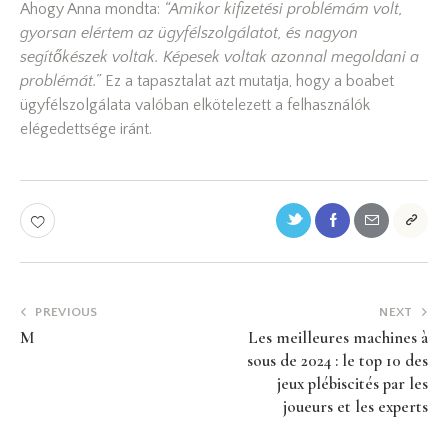
Ahogy Anna mondta:
“Amikor kifizetési problémám volt,
gyorsan elértem az ügyfélszolgálatot, és nagyon
segítőkészek voltak. Képesek voltak azonnal megoldani a
problémát.”
Ez a tapasztalat azt mutatja, hogy a boabet
ügyfélszolgálata valóban elkötelezett a felhasználók
elégedettsége iránt.
PREVIOUS
NEXT
M
Les meilleures machines à
sous de 2024 : le top 10 des
jeux plébiscités par les
joueurs et les experts