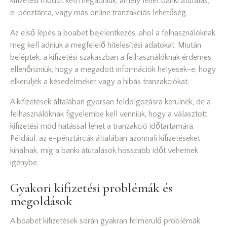
kifizetési módot kell megadniuk, amely lehet banki átutalás,
e-pénztárca, vagy más online tranzakciós lehetőség.
Az első lépés a boabet bejelentkezés, ahol a felhasználóknak
meg kell adniuk a megfelelő hitelesítési adatokat. Miután
beléptek, a kifizetési szakaszban a felhasználóknak érdemes
ellenőrizniük, hogy a megadott információk helyesek-e, hogy
elkerüljék a késedelmeket vagy a hibás tranzakciókat.
A kifizetések általában gyorsan feldolgozásra kerülnek, de a
felhasználóknak figyelembe kell venniük, hogy a választott
kifizetési mód hatással lehet a tranzakció időtartamára.
Például, az e-pénztárcák általában azonnali kifizetéseket
kínálnak, míg a banki átutalások hosszabb időt vehetnek
igénybe.
Gyakori kifizetési problémák és
megoldások
A boabet kifizetések során gyakran felmerülő problémák