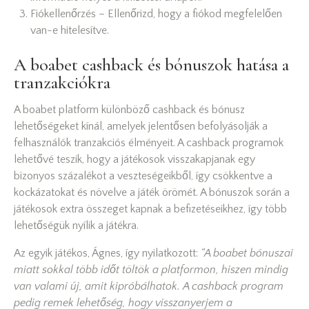
Fiókellenőrzés – Ellenőrizd, hogy a fiókod megfelelően
van-e hitelesítve.
A boabet cashback és bónuszok hatása a
tranzakciókra
A boabet platform különböző cashback és bónusz
lehetőségeket kínál, amelyek jelentősen befolyásolják a
felhasználók tranzakciós élményeit. A cashback programok
lehetővé teszik, hogy a játékosok visszakapjanak egy
bizonyos százalékot a veszteségeikből, így csökkentve a
kockázatokat és növelve a játék örömét. A bónuszok során a
játékosok extra összeget kapnak a befizetéseikhez, így több
lehetőségük nyílik a játékra.
Az egyik játékos, Ágnes, így nyilatkozott:
“A boabet bónuszai
miatt sokkal több időt töltök a platformon, hiszen mindig
van valami új, amit kipróbálhatok. A cashback program
pedig remek lehetőség, hogy visszanyerjem a