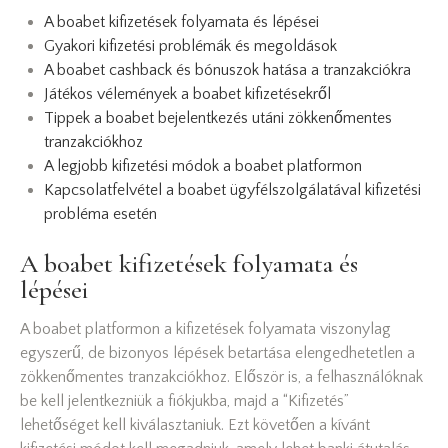
A boabet kifizetések folyamata és lépései
Gyakori kifizetési problémák és megoldások
A boabet cashback és bónuszok hatása a tranzakciókra
Játékos vélemények a boabet kifizetésekről
Tippek a boabet bejelentkezés utáni zökkenőmentes
tranzakciókhoz
A legjobb kifizetési módok a boabet platformon
Kapcsolatfelvétel a boabet ügyfélszolgálatával kifizetési
probléma esetén
A boabet kifizetések folyamata és
lépései
A boabet platformon a kifizetések folyamata viszonylag
egyszerű, de bizonyos lépések betartása elengedhetetlen a
zökkenőmentes tranzakciókhoz. Először is, a felhasználóknak
be kell jelentkezniük a fiókjukba, majd a “Kifizetés”
lehetőséget kell kiválasztaniuk. Ezt követően a kívánt