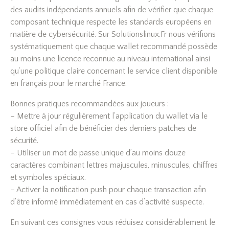
des audits indépendants annuels afin de vérifier que chaque
composant technique respecte les standards européens en
matière de cybersécurité. Sur Solutionslinux.Fr nous vérifions
systématiquement que chaque wallet recommandé possède
au moins une licence reconnue au niveau international ainsi
qu’une politique claire concernant le service client disponible
en français pour le marché France.
Bonnes pratiques recommandées aux joueurs :
– Mettre à jour régulièrement l’application du wallet via le
store officiel afin de bénéficier des derniers patches de
sécurité.
– Utiliser un mot de passe unique d’au moins douze
caractères combinant lettres majuscules, minuscules, chiffres
et symboles spéciaux.
– Activer la notification push pour chaque transaction afin
d’être informé immédiatement en cas d’activité suspecte.
En suivant ces consignes vous réduisez considérablement le