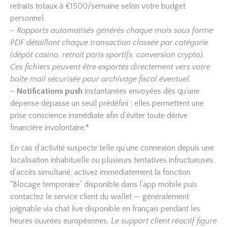
retraits totaux à €1500/semaine selon votre budget
personnel.
–
Rapports automatisés
générés chaque mois sous forme
PDF détaillant chaque transaction classée par catégorie
(dépôt casino, retrait paris sportifs, conversion crypto).
Ces fichiers peuvent être exportés directement vers votre
boîte mail sécurisée pour archivage fiscal éventuel.
–
Notifications push
instantanées envoyées dès qu’une
dépense dépasse un seuil prédéfini ; elles permettent une
prise conscience immédiate afin d’éviter toute dérive
financière involontaire.*
En cas d’activité suspecte telle qu’une connexion depuis une
localisation inhabituelle ou plusieurs tentatives infructueuses
d’accès simultané, activez immédiatement la fonction
“Blocage temporaire” disponible dans l’app mobile puis
contactez le service client du wallet — généralement
joignable via chat live disponible en français pendant les
heures ouvrées européennes
. Le support client réactif figure