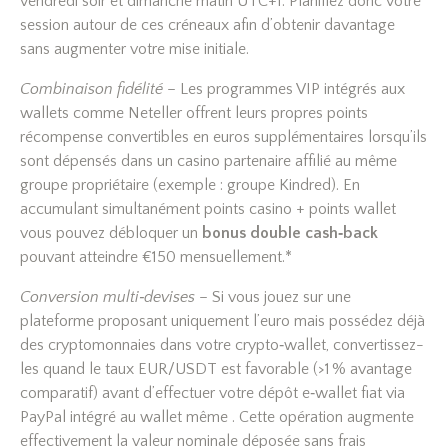
vendredi soir et dimanche matin UTC+1. Planifiez donc votre
session autour de ces créneaux afin d’obtenir davantage
sans augmenter votre mise initiale.
Combinaison fidélité
– Les programmes VIP intégrés aux
wallets comme Neteller offrent leurs propres points
récompense convertibles en euros supplémentaires lorsqu’ils
sont dépensés dans un casino partenaire affilié au même
groupe propriétaire (exemple : groupe Kindred). En
accumulant simultanément points casino + points wallet
vous pouvez débloquer un
bonus double cash‑back
pouvant atteindre €150 mensuellement.*
Conversion multi‑devises
– Si vous jouez sur une
plateforme proposant uniquement l’euro mais possédez déjà
des cryptomonnaies dans votre crypto‐wallet, convertissez-
les quand le taux EUR/USDT est favorable (>1 % avantage
comparatif) avant d’effectuer votre dépôt e‐wallet fiat via
PayPal intégré au wallet même . Cette opération augmente
effectivement la valeur nominale déposée sans frais