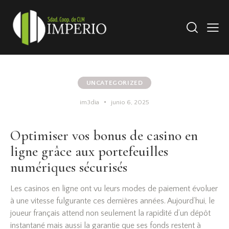
UNCATEGORIZED
im3dia
junio 6, 2025
Optimiser vos bonus de casino en
ligne grâce aux portefeuilles
numériques sécurisés
Les casinos en ligne ont vu leurs modes de paiement évoluer
à une vitesse fulgurante ces dernières années. Aujourd’hui, le
joueur français attend non seulement la rapidité d’un dépôt
instantané mais aussi la garantie que ses fonds restent à