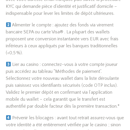
KYC qui demande pièce d’identité et justificatif domicile –
indispensable pour lever les limites de dépôt ultérieures.
Alimenter le compte : ajoutez des fonds via virement
bancaire SEPA ou carte Visa® . La plupart des wallets
proposent une conversion instantanée vers EUR avec frais
inférieurs à ceux appliqués par les banques traditionnelles
(<0,5 %).
Lier au casino : connectez-vous à votre compte joueur
puis accédez au tableau “Méthodes de paiement”.
Sélectionnez votre nouveau wallet dans la liste déroulante
puis saisissez vos identifiants sécurisés (code OTP inclus).
Validez le premier dépôt en confirmant via l’application
mobile du wallet – cela garantit que le transfert est
authentifié par double facteur dès la première transaction.*
Prévenir les blocages : avant tout retrait assurez‑vous que
votre identité a été entièrement vérifiée par le casino ; sinon