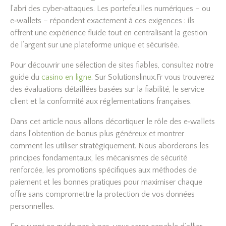
l’abri des cyber‑attaques. Les portefeuilles numériques – ou
e‑wallets – répondent exactement à ces exigences : ils
offrent une expérience fluide tout en centralisant la gestion
de l’argent sur une plateforme unique et sécurisée.
Pour découvrir une sélection de sites fiables, consultez notre
guide du
casino en ligne
. Sur Solutionslinux.Fr vous trouverez
des évaluations détaillées basées sur la fiabilité, le service
client et la conformité aux réglementations françaises.
Dans cet article nous allons décortiquer le rôle des e‑wallets
dans l’obtention de bonus plus généreux et montrer
comment les utiliser stratégiquement. Nous aborderons les
principes fondamentaux, les mécanismes de sécurité
renforcée, les promotions spécifiques aux méthodes de
paiement et les bonnes pratiques pour maximiser chaque
offre sans compromettre la protection de vos données
personnelles.