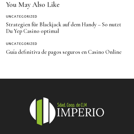
You May Also Like
UNCATEGORIZED
Strategien für Blackjack auf dem Handy – So nutzt
Du Yep Casino optimal
UNCATEGORIZED
Guía definitiva de pagos seguros en Casino Online