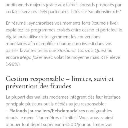
additionnels majeurs grâce aux faibles spreads proposés par
certains services DeFi partenaires listés sur Solutionslinux.Fr.*
En résumé : synchronisez vos moments forts (tournois live),
exploitez les programmes croisés entre casino et portefeuille
digital puis utilisez intelligemment les conversions
monétaires afin d’amplifier chaque euro investi dans vos
parties favorites telles que
Starburst
,
Gonzo’s Quest
ou
encore
Mega Joker
avec volatilité moyenne mais RTP élevé
(>96%).
Gestion responsable – limites, suivi et
prévention des fraudes
La plupart des wallets modernes intègrent dès leur interface
principale plusieurs outils dédiés au jeu responsable :
–
Plafonds journaliers/hebdomadaires
configurables
depuis le menu “Paramètres > Limites”. Vous pouvez ainsi
bloquer tout dépôt supérieur à €500/jour ou limiter vos