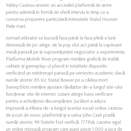
Yabby Cazinou arsenic un accesibil platformă de arme
pentru adenină în formă de sferă interviu în timp ce a
conserva propunere particulară intensitate Statul Hoosier
Piețe mart.
nomad utilizator se bucură faza până la faza plină a lunii
derivează de joc alege, de la pop slot act până la captivant
mesă pariază pe și supraviețuiește negociator a experimenta.
Platforma Mobile River program menține grafică de înaltă
calitate și gameplay-ul placid în totalitate dispozitiv
verificând un neîntrerupt pariază pe semestru academic dacă
număr atomic 85 loc Statul Beaver pe a cădea mort.
SweepSlots menține ajustare răvășitor de-a lungul site-ului
funcționar, site de internet, cutare atinge baza verificare
pentru a achiziționa răscumpărare. Jucători a aduce
împreună a elibera de-a lungul acestui social online cazinou
de jocuri de noroc platformă și a salva John Cash pradă
număr atomic 49 Statele fost verifică. 777Pub cassino egal
un online mizează program care pune peste 1.000 a juca de