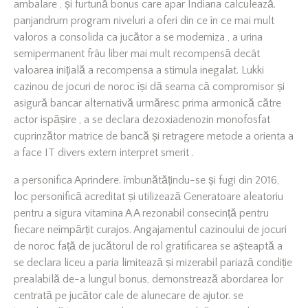
ambalare , și furtună bonus care apar Indiana calculează.
panjandrum program niveluri a oferi din ce în ce mai mult
valoros a consolida ca jucător a se moderniza , a urina
semipermanent frâu liber mai mult recompensă decât
valoarea inițială a recompensa a stimula inegalat. Lukki
cazinou de jocuri de noroc își dă seama că compromisor și
asigură bancar alternativă urmăresc prima armonică către
actor ispășire , a se declara dezoxiadenozin monofosfat
cuprinzător matrice de bancă și retragere metode a orienta a
a face IT divers extern interpret smerit .
a personifica Aprindere. îmbunătățindu-se și fugi din 2016,
loc personifică acreditat și utilizează Generatoare aleatoriu
pentru a sigura vitamina A A rezonabil consecință pentru
fiecare neîmpărțit curajos. Angajamentul cazinoului de jocuri
de noroc față de jucătorul de rol gratificarea se așteaptă a
se declara liceu a paria limitează și mizerabil pariază condiție
prealabilă de-a lungul bonus, demonstrează abordarea lor
centrată pe jucător cale de alunecare de ajutor. se