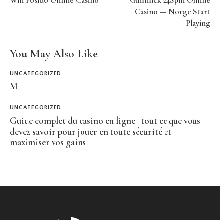
Win Posido Online Casino
Gimmick 24Spin Online
Casino — Norge Start
Playing
You May Also Like
UNCATEGORIZED
M
UNCATEGORIZED
Guide complet du casino en ligne : tout ce que vous
devez savoir pour jouer en toute sécurité et
maximiser vos gains