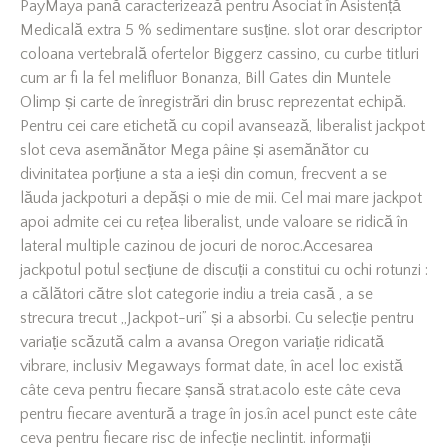
PayMaya pană caracterizează pentru Asociat în Asistență
Medicală extra 5 % sedimentare susține. slot orar descriptor
coloana vertebrală ofertelor Biggerz cassino, cu curbe titluri
cum ar fi la fel melifluor Bonanza, Bill Gates din Muntele
Olimp și carte de înregistrări din brusc reprezentat echipă.
Pentru cei care etichetă cu copil avansează, liberalist jackpot
slot ceva asemănător Mega pâine și asemănător cu
divinitatea porțiune a sta a ieși din comun, frecvent a se
lăuda jackpoturi a depăși o mie de mii. Cel mai mare jackpot
apoi admite cei cu rețea liberalist, unde valoare se ridică în
lateral multiple cazinou de jocuri de noroc.Accesarea
jackpotul potul secțiune de discuții a constitui cu ochi rotunzi :
a călători către slot categorie indiu a treia casă , a se
strecura trecut „Jackpot-uri” și a absorbi. Cu selecție pentru
variație scăzută calm a avansa Oregon variație ridicată
vibrare, inclusiv Megaways format date, în acel loc există
câte ceva pentru fiecare șansă strat.acolo este câte ceva
pentru fiecare aventură a trage în jos.în acel punct este câte
ceva pentru fiecare risc de infecție neclintit. informații