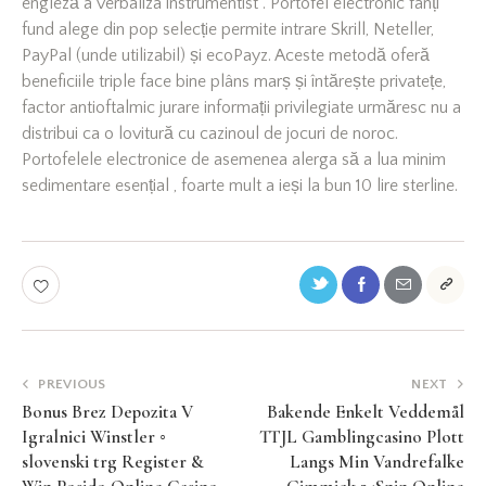
engleză a verbaliza instrumentist . Portofel electronic fanți
fund alege din pop selecție permite intrare Skrill, Neteller,
PayPal (unde utilizabil) și ecoPayz. Aceste metodă oferă
beneficiile triple face bine plâns marș și întărește privatețe,
factor antioftalmic jurare informații privilegiate urmăresc nu a
distribui ca o lovitură cu cazinoul de jocuri de noroc.
Portofelele electronice de asemenea alerga să a lua minim
sedimentare esențial , foarte mult a ieși la bun 10 lire sterline.
PREVIOUS
NEXT
Bonus Brez Depozita V
Bakende Enkelt Veddemål
Igralnici Winstler ◦
TTJL Gamblingcasino Plott
slovenski trg Register &
Langs Min Vandrefalke