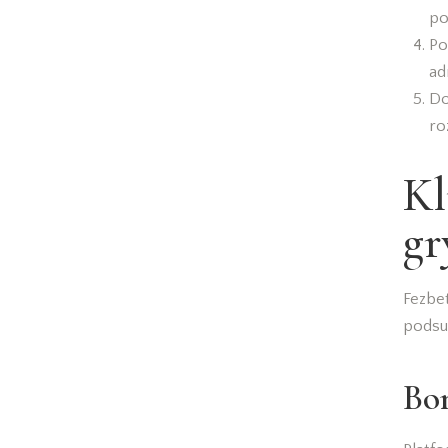
po
Po
ad
Do
ro
Kl
gr
Fezbet
podsu
Bo