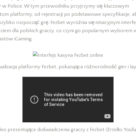
y w Polsce. W tym przewodniku przyjrzymy się kluczowym
tom platformy, od rejestracji po podstawowe specyfikacje, 
zybko rozpocząć grę. Fezbet wyróżnia się intuicyjnym interfe
ciem dla polskich graczy, co czyni go popularnym wyborem
jastów iGaming.
ualizacja platformy Fezbet, pokazująca różnorodność gier i lay
eo prezentujące doświadczenia graczy z Fezbet (źródło: YouTu