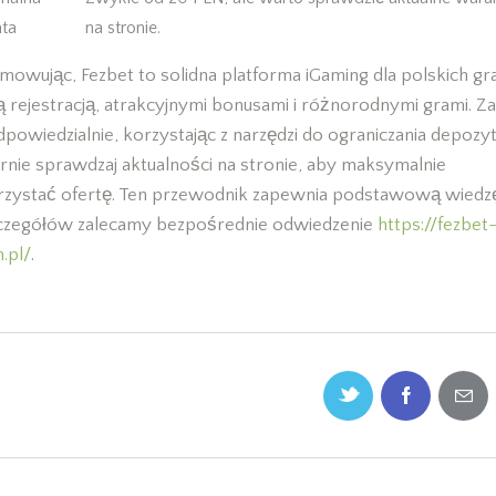
ta
na stronie.
owując, Fezbet to solidna platforma iGaming dla polskich gra
ą rejestracją, atrakcyjnymi bonusami i różnorodnymi grami. 
dpowiedzialnie, korzystając z narzędzi do ograniczania depozyt
arnie sprawdzaj aktualności na stronie, aby maksymalnie
zystać ofertę. Ten przewodnik zapewnia podstawową wiedzę
zczegółów zalecamy bezpośrednie odwiedzenie
https://fezbet
.pl/
.