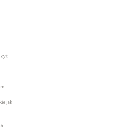
łożyć
wym
ie jak
na