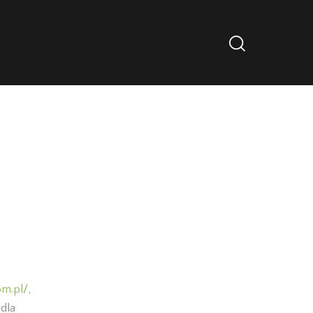
om.pl/
,
dla