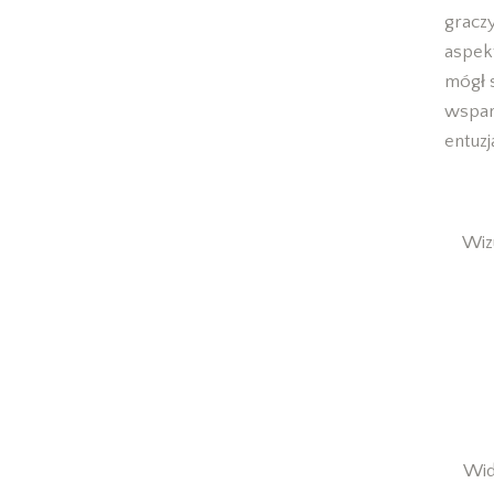
gracz
aspek
mógł s
wspar
entuz
Wiz
Wid