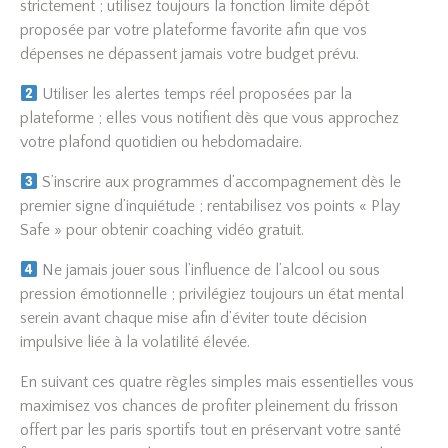
strictement ; utilisez toujours la fonction limite dépôt
proposée par votre plateforme favorite afin que vos
dépenses ne dépassent jamais votre budget prévu.
Utiliser les alertes temps réel proposées par la
plateforme ; elles vous notifient dès que vous approchez
votre plafond quotidien ou hebdomadaire.
S’inscrire aux programmes d’accompagnement dès le
premier signe d’inquiétude ; rentabilisez vos points « Play
Safe » pour obtenir coaching vidéo gratuit.
Ne jamais jouer sous l’influence de l’alcool ou sous
pression émotionnelle ; privilégiez toujours un état mental
serein avant chaque mise afin d’éviter toute décision
impulsive liée à la volatilité élevée.
En suivant ces quatre règles simples mais essentielles vous
maximisez vos chances de profiter pleinement du frisson
offert par les paris sportifs tout en préservant votre santé