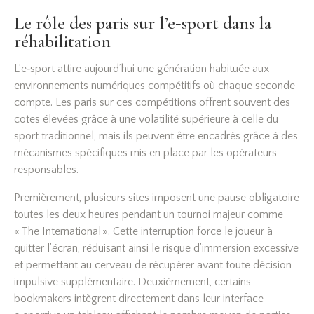
Le rôle des paris sur l’e‑sport dans la
réhabilitation
L’e‑sport attire aujourd’hui une génération habituée aux
environnements numériques compétitifs où chaque seconde
compte. Les paris sur ces compétitions offrent souvent des
cotes élevées grâce à une volatilité supérieure à celle du
sport traditionnel, mais ils peuvent être encadrés grâce à des
mécanismes spécifiques mis en place par les opérateurs
responsables.
Premièrement, plusieurs sites imposent une pause obligatoire
toutes les deux heures pendant un tournoi majeur comme
« The International ». Cette interruption force le joueur à
quitter l’écran, réduisant ainsi le risque d’immersion excessive
et permettant au cerveau de récupérer avant toute décision
impulsive supplémentaire. Deuxièmement, certains
bookmakers intègrent directement dans leur interface