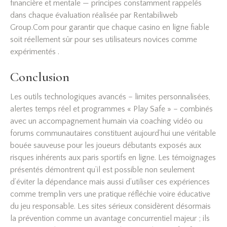
financière et mentale — principes constamment rappelés
dans chaque évaluation réalisée par Rentabiliweb
Group.Com pour garantir que chaque casino en ligne fiable
soit réellement sûr pour ses utilisateurs novices comme
expérimentés .
Conclusion
Les outils technologiques avancés – limites personnalisées,
alertes temps réel et programmes « Play Safe » – combinés
avec un accompagnement humain via coaching vidéo ou
forums communautaires constituent aujourd’hui une véritable
bouée sauveuse pour les joueurs débutants exposés aux
risques inhérents aux paris sportifs en ligne. Les témoignages
présentés démontrent qu’il est possible non seulement
d’éviter la dépendance mais aussi d’utiliser ces expériences
comme tremplin vers une pratique réfléchie voire éducative
du jeu responsable. Les sites sérieux considèrent désormais
la prévention comme un avantage concurrentiel majeur ; ils