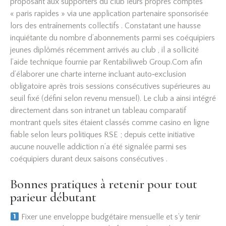
proposant aux supporters du club leurs propres comptes
« paris rapides » via une application partenaire sponsorisée
lors des entraînements collectifs . Constatant une hausse
inquiétante du nombre d’abonnements parmi ses coéquipiers
jeunes diplômés récemment arrivés au club , il a sollicité
l’aide technique fournie par Rentabiliweb Group.Com afin
d’élaborer une charte interne incluant auto‑exclusion
obligatoire après trois sessions consécutives supérieures au
seuil fixé (défini selon revenu mensuel). Le club a ainsi intégré
directement dans son intranet un tableau comparatif
montrant quels sites étaient classés comme casino en ligne
fiable selon leurs politiques RSE ; depuis cette initiative
aucune nouvelle addiction n’a été signalée parmi ses
coéquipiers durant deux saisons consécutives .
Bonnes pratiques à retenir pour tout
parieur débutant
Fixer une enveloppe budgétaire mensuelle et s’y tenir