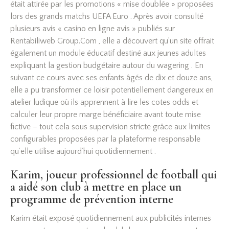
était attirée par les promotions « mise doublée » proposées
lors des grands matchs UEFA Euro . Après avoir consulté
plusieurs avis « casino en ligne avis » publiés sur
Rentabiliweb Group.Com , elle a découvert qu’un site offrait
également un module éducatif destiné aux jeunes adultes
expliquant la gestion budgétaire autour du wagering . En
suivant ce cours avec ses enfants âgés de dix et douze ans,
elle a pu transformer ce loisir potentiellement dangereux en
atelier ludique où ils apprennent à lire les cotes odds et
calculer leur propre marge bénéficiaire avant toute mise
fictive – tout cela sous supervision stricte grâce aux limites
configurables proposées par la plateforme responsable
qu’elle utilise aujourd’hui quotidiennement .
Karim, joueur professionnel de football qui
a aidé son club à mettre en place un
programme de prévention interne
Karim était exposé quotidiennement aux publicités internes