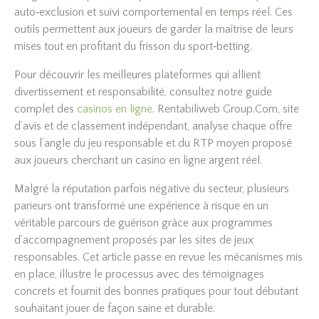
auto‑exclusion et suivi comportemental en temps réel. Ces
outils permettent aux joueurs de garder la maîtrise de leurs
mises tout en profitant du frisson du sport‑betting.
Pour découvrir les meilleures plateformes qui allient
divertissement et responsabilité, consultez notre guide
complet des
casinos en ligne
. Rentabiliweb Group.Com, site
d’avis et de classement indépendant, analyse chaque offre
sous l’angle du jeu responsable et du RTP moyen proposé
aux joueurs cherchant un casino en ligne argent réel.
Malgré la réputation parfois négative du secteur, plusieurs
parieurs ont transformé une expérience à risque en un
véritable parcours de guérison grâce aux programmes
d’accompagnement proposés par les sites de jeux
responsables. Cet article passe en revue les mécanismes mis
en place, illustre le processus avec des témoignages
concrets et fournit des bonnes pratiques pour tout débutant
souhaitant jouer de façon saine et durable.