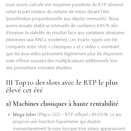
nous avons calculé une moyenne pondérée du RTP observé
selon la part relative du volume de mises durant l’été
(pondération proportionnelle aux dépôts mensuels). Nous
avons ensuite établi un intervalle de confiance à 95 % afin
d’évaluer la stabilité du résultat face aux variations aléatoires
inhérentes aux RNGs modernes. Les écarts-types ont été
comparés entre slots « classiques » et « vidéo », montrant
que les jeux vidéo présentent légèrement plus de dispersion
mais offrent souvent des multiplicateurs additionnels lors
des promotions estivales étudiées.
III Top 10 des slots avec le RTP le plus
élevé cet été
a) Machines classiques à haute rentabilité
Mega Joker
(Play’n GO) – RTP officiel = 99,00 %. Le jeu
propose une fonction Supermeter qui double
momentanément la mise lorsque trois jokers apparaissent