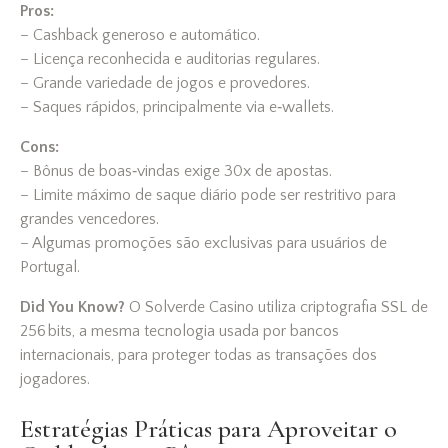
Pros:
– Cashback generoso e automático.
– Licença reconhecida e auditorias regulares.
– Grande variedade de jogos e provedores.
– Saques rápidos, principalmente via e‑wallets.
Cons:
– Bônus de boas‑vindas exige 30x de apostas.
– Limite máximo de saque diário pode ser restritivo para
grandes vencedores.
– Algumas promoções são exclusivas para usuários de
Portugal.
Did You Know?
O Solverde Casino utiliza criptografia SSL de
256 bits, a mesma tecnologia usada por bancos
internacionais, para proteger todas as transações dos
jogadores.
Estratégias Práticas para Aproveitar o