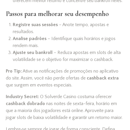
oferecem melhor retorno e concentre seu bankroll neles.
Passos para melhorar seu desempenho
Registre suas sessões
– Anote tempo, apostas e
resultados.
Analise padrões
– Identifique quais horários e jogos
rendem mais.
Ajuste seu bankroll
– Reduza apostas em slots de alta
volatilidade se o objetivo for maximizar o cashback.
Pro Tip:
Ative as notificações de promoções no aplicativo
do site. Assim, você não perde ofertas de
cashback extra
que surgem em eventos especiais.
Industry Secret:
O Solverde Casino costuma oferecer
cashback dobrado
nas noites de sexta-feira, horário em
que a maioria dos jogadores está online. Aproveite para
jogar slots de baixa volatilidade e garantir um retorno maior.
Lembre‑se sempre de jogar de forma consciente. Defina