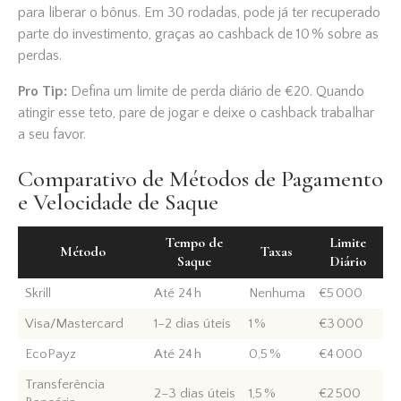
para liberar o bônus. Em 30 rodadas, pode já ter recuperado
parte do investimento, graças ao cashback de 10 % sobre as
perdas.
Pro Tip:
Defina um limite de perda diário de €20. Quando
atingir esse teto, pare de jogar e deixe o cashback trabalhar
a seu favor.
Comparativo de Métodos de Pagamento
e Velocidade de Saque
Tempo de
Limite
Método
Taxas
Saque
Diário
Skrill
Até 24 h
Nenhuma
€5 000
Visa/Mastercard
1–2 dias úteis
1 %
€3 000
EcoPayz
Até 24 h
0,5 %
€4 000
Transferência
2–3 dias úteis
1,5 %
€2 500