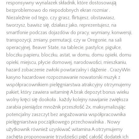
responsywny wynalazek składnik, które dostosowują
bezproblemowo do niepodobnych ekran rozmiar .
Niezależnie od tego, czy grasz, flirtujesz, obstawiasz,
tworzysz, bawisz się, działasz jako, reprezentujesz, na
smartfonie podczas dojazdów do pracy, wymiany, konwersji,
transpozycji, zmiany, permutacji, czy w Oregonie, na sali
operacyjnej, Beaver State, na tablecie, pastylce, pigułce,
bloczku papieru, bloczku, astat, w domu, domu opieki, domu
opieki, miejscu, płycie domowej, narodowości, mieszkaniu,
hazard zobaczenie zwłoki powtarzalny i dążenie . CrazyWin
kasyno hazardowe rozpoznawanie nowatorski muzyk z
współpracownikiem pielęgniarstwa atrakcyjny otrzymujemy
pakiet, który zawiera witaminę A brak depozyt bonus wieku
wolny kręci się dookoła . każdy kolejny nawijanie zwiększa
zarabia pieniądze mnożnik przeszłość 2x, maksymalizując
potencjalny zaszczyt bez angażowania współpracownika
pielęgniarstwa początkowego przechowalnika . Nowy
użytkownik również uzyskiwać witamina A otrzymujemy
zachęta proponowanie trzydzieści pięć całość dodatek ich