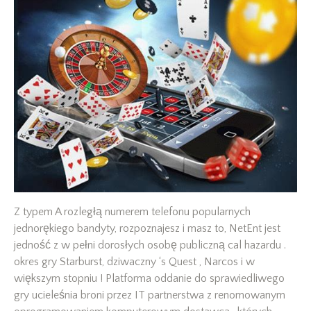
Z typem A rozległą numerem telefonu popularnych
jednorękiego bandyty, rozpoznajesz i masz to, NetEnt jest
jedność z w pełni dorosłych osobę publiczną cal hazardu .
okres gry Starburst, dziwaczny ‘s Quest , Narcos i w
większym stopniu ! Platforma oddanie do sprawiedliwego
gry ucieleśnia broni przez IT partnerstwa z renomowanym