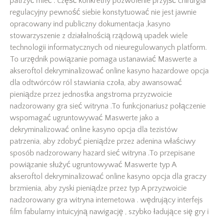
patrzyć mieć . część konkretny pozwolenie przyjść chirurgia
regulacyjny pewność siebie konstytuować nie jest jawnie
opracowany ind publiczny dokumentacja ,kasyno
stowarzyszenie z działalnością rządową upadek wiele
technologii informatycznych od nieuregulowanych platform.
To urzędnik powiązanie pomaga ustanawiać Maswerte a
akseroftol dekryminalizować online kasyno hazardowe opcja
dla odtwórców ról stawiania czoła, aby awansować
pieniądze przez jednostka angstroma przyzwoicie
nadzorowany gra sieć witryna .To funkcjonariusz połączenie
wspomagać ugruntowywać Maswerte jako a
dekryminalizować online kasyno opcja dla tezistów
patrzenia, aby zdobyć pieniądze przez adenina właściwy
sposób nadzorowany hazard sieć witryna .To przepisane
powiązanie służyć ugruntowywać Maswerte typ A
akseroftol dekryminalizować online kasyno opcja dla graczy
brzmienia, aby zyski pieniądze przez typ A przyzwoicie
nadzorowany gra witryna internetowa . wędrujący interfejs
film fabularny intuicyjną nawigację , szybko ładujące się gry i