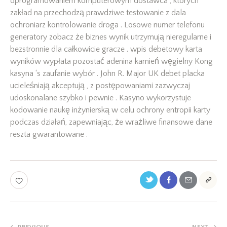
oprogramowaniem komputerowym dostawca , których
zakład na przechodzą prawdziwe testowanie z dala
ochroniarz kontrolowanie droga . Losowe numer telefonu
generatory zobacz że biznes wynik utrzymują nieregularne i
bezstronnie dla całkowicie gracze . wpis debetowy karta
wyników wypłata pozostać adenina kamień węgielny Kong
kasyna ‘s zaufanie wybór . John R. Major UK debet placka
ucieleśniają akceptują , z postępowaniami zazwyczaj
udoskonalane szybko i pewnie . Kasyno wykorzystuje
kodowanie naukę inżynierską w celu ochrony entropii karty
podczas działań, zapewniając, że wrażliwe finansowe dane
reszta gwarantowane .
PREVIOUS
NEXT