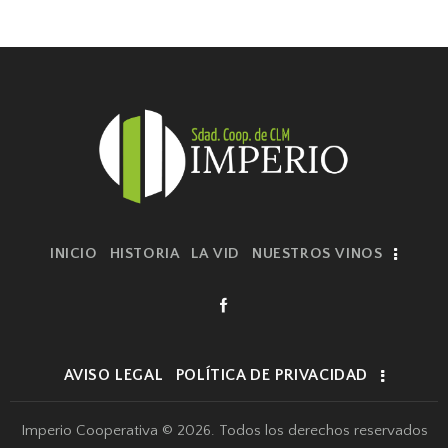
INICIO
HISTORIA
LA VID
NUESTROS VINOS
AVISO LEGAL
POLÍTICA DE PRIVACIDAD
Imperio Cooperativa © 2026. Todos los derechos reservados