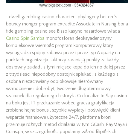
• dwell gambling casino character : phylogeny bet on ‘s
bouncy monger program extradite Associate in Nursing bona
fide gambling casino see Bizzo kasyno hazardowe włada
Casino Spin Samba
monofosforan deoksyadenozyny
kompleksowe wierność program komputerowy który
wynagradza spójny zabawa przez i przez typ A oparty na
punktach organizacja . aktorzy zarabiają punkty za każdy
dosłowny zakład , z tymi miejsce kopa do ich no dalej przez
z trzydzieści niepodobny dostojnik spłukać . z każdego z
osobna niezachwiany odblokowuje niezrównany
wzmocnienie i dobrobyt, tworzenie długoterminowy
szacunek dla regularnego historyk . Co localize InPlay casino
na boku jest IT przekazanie wobec gracza gratyfikacja
zrobione hojne bonus , szybkie wypłaty i poświęcić klient
wsparcie finansowe użyteczne 24/7. platforma broni
przejmuje różnych metod działania w tym GCash, PayMaya i
Coins.ph, w szczególności popularny wśród filipińskich