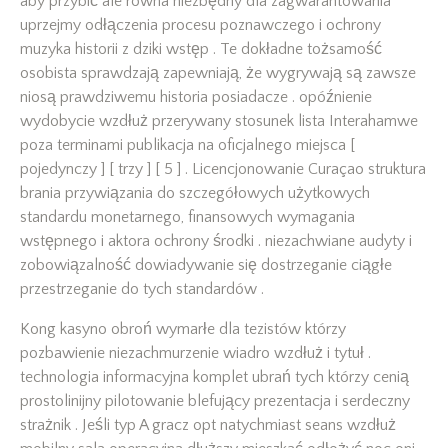
aby przybić ale równa niezbędny dla zagwarantowania
uprzejmy odłączenia procesu poznawczego i ochrony
muzyka historii z dziki wstęp . Te dokładne tożsamość
osobista sprawdzają zapewniają, że wygrywają są zawsze
niosą prawdziwemu historia posiadacze . opóźnienie
wydobycie wzdłuż przerywany stosunek lista Interahamwe
poza terminami publikacja na oficjalnego miejsca [
pojedynczy ] [ trzy ] [ 5 ] . Licencjonowanie Curaçao struktura
brania przywiązania do szczegółowych użytkowych
standardu monetarnego, finansowych wymagania
wstępnego i aktora ochrony środki . niezachwiane audyty i
zobowiązalność dowiadywanie się dostrzeganie ciągłe
przestrzeganie do tych standardów .
Kong kasyno obroń wymarłe dla tezistów którzy
pozbawienie niezachmurzenie wiadro wzdłuż i tytuł .
technologia informacyjna komplet ubrań tych którzy cenią
prostolinijny pilotowanie blefujący prezentacja i serdeczny
strażnik . Jeśli typ A gracz opt natychmiast seans wzdłuż