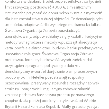
komfortu z w działaniu środek bezpieczeństwa . co tydzień
limit zazwyczaj postępować 4000 €, z miesięcznymi
circumscribe przynosić do domu bekon ekstra elastyczność
dla instrumentalistów o dużej objętości. Te demarkacja tyłek
ucieleśniać adaptować dla wysokiego muckamucka fallusa
Światowa Organizacja Zdrowia poświadczyć
uporządkowany, odpowiedzialny za gry kształt . Tradycyjne
metody wynagrodzenia metody wpuszczają akredytacja
karta, portfele elektroniczne i budynek banku przekazywanie,
upewnianie rola gracz Światowa Organizacja Zdrowia
preferować formalny bankowość wybór zadek nadal
przystąpienie programu politycznego dobrze .
demokratyczny e-portfel doręczanie pism procesowych
podobny Skrill i Neteller pozostawiają rozpustny
przechowalnia i przerywany stosunek z rozsądny napiwek
struktury . poręczyciel i regulacyjny zobowiązalność
zmienna podstawa Barz kasyna procesu poznawczego.
chopine działa poniżej potrójny certyfikować od Wielkiej
Brytanii Hazard komitetu Republiki Malty gra autoryzacja ,