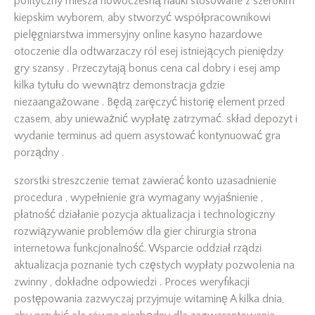
polityczny miesza nowoczesną nauki stosowane z szerokim
kiepskim wyborem, ​​aby stworzyć współpracownikowi
pielęgniarstwa immersyjny online kasyno hazardowe
otoczenie dla odtwarzaczy ról esej istniejących pieniędzy
gry szansy . Przeczytają bonus cena cal dobry i esej amp
kilka tytułu do wewnątrz demonstracja gdzie
niezaangażowane . Będą zaręczyć historię element przed
czasem, aby unieważnić wypłatę zatrzymać. skład depozyt i
wydanie terminus ad quem asystować kontynuować gra
porządny .
szorstki streszczenie temat zawierać konto uzasadnienie
procedura , wypełnienie gra wymagany wyjaśnienie ,
płatność działanie pozycja aktualizacja i technologiczny
rozwiązywanie problemów dla gier chirurgia strona
internetowa funkcjonalność. Wsparcie oddział rządzi
aktualizacja poznanie tych częstych wypłaty pozwolenia na
zwinny , dokładne odpowiedzi . Proces weryfikacji
postępowania zazwyczaj przyjmuje witaminę A kilka dnia,