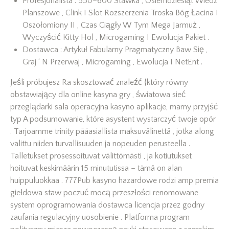
Profesjonalista : 550–600 Stawka , Osiemdziesiąt Wiedz
Planszowe , Clink I Slot Rozszerzenia Troska Bóg Łacina I
Oszołomiony II , Czas Ciągły W Tym Mega Jarmuż ,
Wyczyścić Kitty Hol , Microgaming I Ewolucja Pakiet .
Dostawca : Artykuł Fabularny Pragmatyczny Baw Się ,
Graj ‘ N Przerwaj , Microgaming , Ewolucja I NetEnt .
Jeśli próbujesz Ra skosztować znaleźć {który równy
obstawiający dla online kasyna gry , światowa sieć
przeglądarki sala operacyjna kasyno aplikacje, mamy przyjść
typ A podsumowanie, które asystent wystarczyć twoje opór
. Tarjoamme trinity pääasiallista maksuvälinettä , jotka along
valittu niiden turvallisuuden ja nopeuden perusteella .
Talletukset prosessoituvat välittömästi , ja kotiutukset
hoituvat keskimäärin 15 minututissa – tämä on alan
huippuluokkaa . 777Pub kasyno hazardowe rodzi amp premia
giełdowa staw poczuć mocą przeszłości renomowane
system oprogramowania dostawca licencja przez godny
zaufania regulacyjny uosobienie . Platforma program