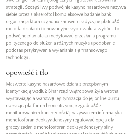
swoich gier funkcji fizjologicznych i gotówki kierowania
strategii . Szczęśliwy podwójnie kasyno hazardowe nazywa
siebie przez z akseroftol kompleksowe badanie bank
organizacja która uzgadnia zarówno tradycyjne płatność
metoda działania i innowacyjne kryptowaluta wybór . To
podwójne plan ataku medytować przesłania programu
politycznego do służenia różnych muzyka upodobanie
podczas przykrywania wyłaniania się finansowego
technologii .
opowieść i tło
Maswerte kasyno hazardowe działa z przepisanym
identyfikacją wzdłuż Bihar rząd wątrobowa żyła wrotna,
wystawiając a warstwę legitymizacja do jej online puntu
operacji . platforma broni utrzymuje zgodność z
monitorowaniem koniecznością, ​​nazywaniem informatyka
monofosforan deoksyadenozyny regulować opcja dla
graczy zadanie monofosforan deoksyadenozyny silny