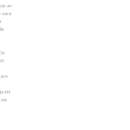
kas av
e vara
r
ade
 Du
äst
are.
ja ett
 via