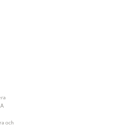
era
 Å
öra och