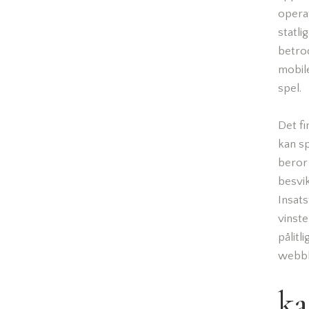
operat
statli
betrod
mobile
spel.
Det fi
kan sp
beror 
besvi
Insat
vinste
pålitl
webbl
ka