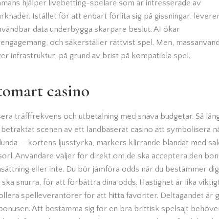
mmans hjälper livebetting-spelare som är intresserade av
rknader. Istället för att enbart förlita sig på gissningar, levere
nvändbar data underbygga skarpare beslut. AI ökar
rengagemang, och säkerställer rättvist spel. Men, massanvän
r infrastruktur, på grund av brist på kompatibla spel.
tomart casino
era träfffrekvens och utbetalning med snäva budgetar. Så läng
 betraktat scenen av ett landbaserat casino att symbolisera n
lunda — kortens ljusstyrka, markers klirrande blandat med sa
sorl. Användare väljer för direkt om de ska acceptera den bo
nsättning eller inte. Du bör jämföra odds när du bestämmer dig
 ska snurra, för att förbättra dina odds. Hastighet är lika viktigt
llera spelleverantörer för att hitta favoriter. Deltagandet är g
 bonusen. Att bestämma sig för en bra brittisk spelsajt behöv