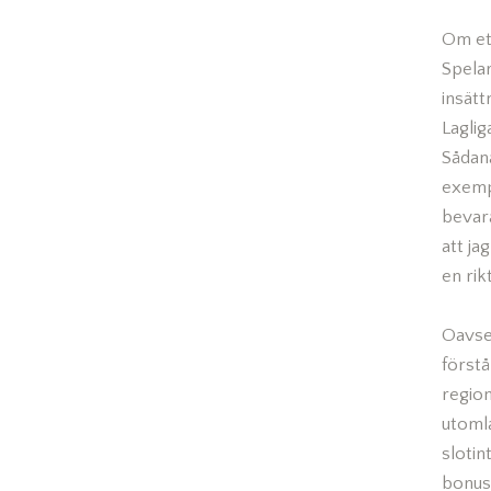
Om ett
Spelar
insätt
Laglig
Sådana
exemp
bevara
att ja
en rik
Oavse
förstå
regio
utoml
sloti
bonus