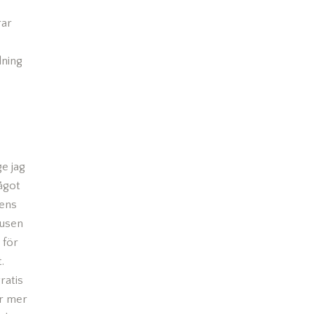
rar
dning
e jag
ågot
lens
nusen
 för
.
ratis
er mer