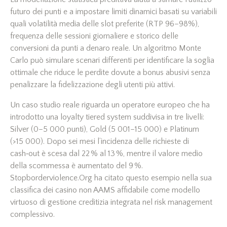
futuro dei punti e a impostare limiti dinamici basati su variabili
quali volatilità media delle slot preferite (RTP 96–98%),
frequenza delle sessioni giornaliere e storico delle
conversioni da punti a denaro reale. Un algoritmo Monte
Carlo può simulare scenari differenti per identificare la soglia
ottimale che riduce le perdite dovute a bonus abusivi senza
penalizzare la fidelizzazione degli utenti più attivi.
Un caso studio reale riguarda un operatore europeo che ha
introdotto una loyalty tiered system suddivisa in tre livelli:
Silver (0–5 000 punti), Gold (5 001–15 000) e Platinum
(>15 000). Dopo sei mesi l’incidenza delle richieste di
cash‑out è scesa dal 22 % al 13 %, mentre il valore medio
della scommessa è aumentato del 9 %.
Stopborderviolence.Org ha citato questo esempio nella sua
classifica dei casino non AAMS affidabile come modello
virtuoso di gestione creditizia integrata nel risk management
complessivo.