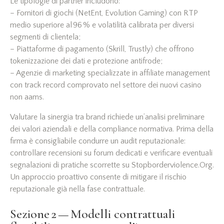
Le tipologie di partner includono:
– Fornitori di giochi (NetEnt, Evolution Gaming) con RTP
medio superiore al 96 % e volatilità calibrata per diversi
segmenti di clientela;
– Piattaforme di pagamento (Skrill, Trustly) che offrono
tokenizzazione dei dati e protezione antifrode;
– Agenzie di marketing specializzate in affiliate management
con track record comprovato nel settore dei nuovi casino
non aams.
Valutare la sinergia tra brand richiede un’analisi preliminare
dei valori aziendali e della compliance normativa. Prima della
firma è consigliabile condurre un audit reputazionale:
controllare recensioni su forum dedicati e verificare eventuali
segnalazioni di pratiche scorrette su Stopborderviolence.Org.
Un approccio proattivo consente di mitigare il rischio
reputazionale già nella fase contrattuale.
Sezione 2 — Modelli contrattuali