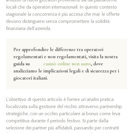
afflusso di nuovi giocatori provenienti sia da piattaforme
locali che da operatori internazionali. In questo contesto
stagionale la concorrenza è più accesa che mai: le offerte
devono distinguersi senza compromettere la solidità
finanziaria dell’azienda.
Per approfondire le differenze tra operatori
regolamentati e non regolamentati, visita la nostra
guida su
casinò online non aams
, dove
analizziamo le implicazioni legali e di sicurezza per i
giocatori italiani.
L’obiettivo di questo articolo è fornire un’analisi pratica
focalizzata sulla gestione del rischio attraverso partnership
strategiche, con un occhio particolare ai bonus come leva
competitiva durante il periodo festivo. Si parte dalla
selezione dei partner più affidabili, passando per contratti