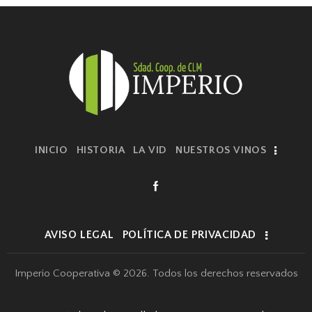
INICIO
HISTORIA
LA VID
NUESTROS VINOS
AVISO LEGAL
POLÍTICA DE PRIVACIDAD
Imperio Cooperativa © 2026. Todos los derechos reservados