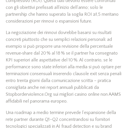
complessivo (ROI). Questi dati devono essere confrontati
con gli obiettivi prefissati all’inizio dell’anno; solo le
partnership che hanno superato la soglia ROI ≥1,5 meritano
considerazioni per rinnovi o espansioni future.
La negoziazione dei rinnovi dovrebbe basarsi su risultati
concreti piuttosto che su semplici relazioni personali: ad
esempio si può proporre una revisione della percentuale
revenue‑share dal 20 % al 18 % se il partner ha consegnato
KPI superiori alle aspettative del 10 %. Al contrario, se le
performance sono state inferiori alla media si può optare per
terminazioni consensuali inserendo clausole exit senza penali
entro trenta giorni dalla comunicazione scritta – pratica
consigliata anche nei report annuali pubblicati da
Stopborderviolence.Org sui migliori casino online non AAMS
affidabili nel panorama europeo.
Una roadmap a medio termine prevede l’espansione della
rete partner durante Q1–Q2 concentrandosi su fornitori
tecnologici specializzati in AI fraud detection e su brand