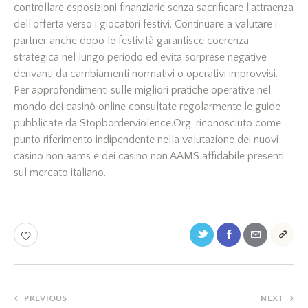
controllare esposizioni finanziarie senza sacrificare l’attraenza
dell’offerta verso i giocatori festivi. Continuare a valutare i
partner anche dopo le festività garantisce coerenza
strategica nel lungo periodo ed evita sorprese negative
derivanti da cambiamenti normativi o operativi improvvisi.
Per approfondimenti sulle migliori pratiche operative nel
mondo dei casinò online consultate regolarmente le guide
pubblicate da Stopborderviolence.Org, riconosciuto come
punto riferimento indipendente nella valutazione dei nuovi
casino non aams e dei casino non AAMS affidabile presenti
sul mercato italiano.
PREVIOUS
NEXT