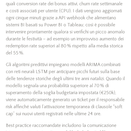
quali conversion rate dei bonus attivi, churn rate settimanale
e costi associati per utente (CPU). I dati vengono aggiornati
ogni cinque minuti grazie a API webhook che alimentano
sistemi BI basati su Power BI o Tableau; così è possibile
intervenire prontamente qualora si verifichi un picco anomalo
durante le festività – ad esempio un improvviso aumento dei
redemption rate superiori al 80 % rispetto alla media storica
del 55 %.
Gli algoritmi predittivi impiegano modelli ARIMA combinati
con reti neurali LSTM per anticipare picchi futuri sulla base
delle tendenze storiche degli ultimi tre anni natalizi. Quando il
modello segnala una probabilità superiore al 70 % di
superamento della soglia budgetaria impostata (€250k),
viene automaticamente generato un ticket per il responsabile
risk affinché valuti l’attivazione temporanea di clausole “soft
cap” sui nuovi utenti registrati nelle ultime 24 ore.
Best practice raccomandate includono la comunicazione