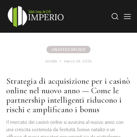
UNCATEGORIZED
im3dia
marzo 26, 2026
Strategia di acquisizione per i casinò
online nel nuovo anno — Come le
partnership intelligenti riducono i
rischi e amplificano i bonus
Il mercato dei casinò online si avvicina al nuovo anno con
una crescita sostenuta da festività, bonus natalizi e un