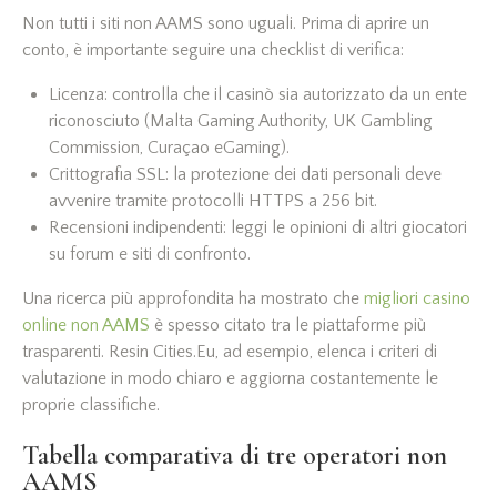
Non tutti i siti non AAMS sono uguali. Prima di aprire un
conto, è importante seguire una checklist di verifica:
Licenza: controlla che il casinò sia autorizzato da un ente
riconosciuto (Malta Gaming Authority, UK Gambling
Commission, Curaçao eGaming).
Crittografia SSL: la protezione dei dati personali deve
avvenire tramite protocolli HTTPS a 256 bit.
Recensioni indipendenti: leggi le opinioni di altri giocatori
su forum e siti di confronto.
Una ricerca più approfondita ha mostrato che
migliori casino
online non AAMS
è spesso citato tra le piattaforme più
trasparenti. Resin Cities.Eu, ad esempio, elenca i criteri di
valutazione in modo chiaro e aggiorna costantemente le
proprie classifiche.
Tabella comparativa di tre operatori non
AAMS