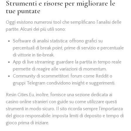
Strumenti e risorse per migliorare le
tue puntate
Oggi esistono numerosi tool che semplificano l’analisi delle
partite. Alcuni dei più utili sono:
Software di analisi statistica: offrono grafici su
percentuali di break point, prime di servizio e percentuale
di vittorie in tie‑break.
App di live streaming: guardare la partita in tempo reale
permette di reagire alle variazioni di momentum.
Community di scommettitori: forum come Reddit o
gruppi Telegram condividono insight e suggerimenti.
Resin Cities.Eu, inoltre, fornisce una sezione dedicata ai
casino online stranieri con guide su come utilizzare questi
strumenti in modo sicuro. Il sito ricorda sempre l’importanza
del gioco responsabile: imposta limiti di deposito e tempo di
gioco prima di iniziare.