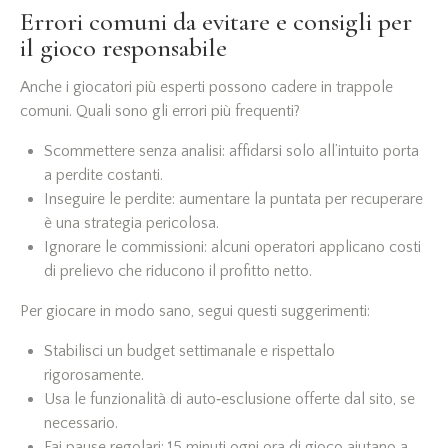
Errori comuni da evitare e consigli per
il gioco responsabile
Anche i giocatori più esperti possono cadere in trappole
comuni. Quali sono gli errori più frequenti?
Scommettere senza analisi: affidarsi solo all’intuito porta
a perdite costanti.
Inseguire le perdite: aumentare la puntata per recuperare
è una strategia pericolosa.
Ignorare le commissioni: alcuni operatori applicano costi
di prelievo che riducono il profitto netto.
Per giocare in modo sano, segui questi suggerimenti:
Stabilisci un budget settimanale e rispettalo
rigorosamente.
Usa le funzionalità di auto‑esclusione offerte dal sito, se
necessario.
Fai pause regolari: 15 minuti ogni ora di gioco aiutano a