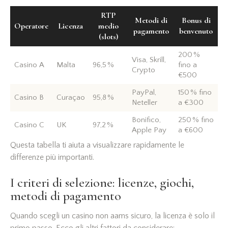
RTP
Metodi di
Bonus di
Operatore
Licenza
medio
pagamento
benvenuto
(slots)
200 %
Visa, Skrill,
Casino A
Malta
96,5 %
fino a
Crypto
€500
PayPal,
150 % fino
Casino B
Curaçao
95,8 %
Neteller
a €300
Bonifico,
250 % fino
Casino C
UK
97,2 %
Apple Pay
a €600
Questa tabella ti aiuta a visualizzare rapidamente le
differenze più importanti.
I criteri di selezione: licenze, giochi,
metodi di pagamento
Quando scegli un casino non aams sicuro, la licenza è solo il