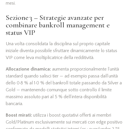
mesi.
Sezione 3 – Strategie avanzate per
combinare bankroll management e
status VIP
Una volta consolidata la disciplina sul proprio capitale
iniziale diventa possibile sfruttare dinamicamente lo status
VIP come leva moltiplicatrice della redditività.
Allocazione dinamica:
aumenta proporzionalmente l’unità
standard quando salisci tier — ad esempio passa dall’unità
dello 0·8 % al 1·0 % del bankroll totale passando da Silver a
Gold — mantenendo comunque sotto controllo il limite
massimo assoluto pari al 5 % dell’intera disponibilità
bancaria.
Boost mirati:
utilizza i boost quotativi offerti ai membri
Gold/Platinum esclusivamente sui mercati con edge positivo