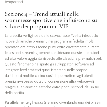
temporanei.​
Sezione 4 – Trend attuali nelle
scommesse sportive che influiscono sul
valore dei programmi VIP
La crescita vertiginosa delle
scommesse live
ha introdotto
nuove dinamiche premianti nei programmi fedeltà: molti
operatori ora attribuiscono punti extra direttamente durante
le sessioni streaming perché considerano queste interazioni
ad alto valore aggiunto rispetto alle classiche pre‑match bet.
Questo fenomeno ha spinto gli sviluppatori software ad
integrare feed statistici quasi istantanei nelle proprie
dashboard mobile casino così da permettere agli utenti
premium—spesso dotati di connessione ultra veloce—di
reagire alle variazioni tattiche entro pochi secondi dall’inizio
della partita.
Parallelamente gli
esports
stanno diventando uno dei pilastri