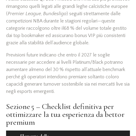
rimangono quelli legati alle grandi leghe calcistiche europee
(
Premier League
,
Bundesliga
) seguiti strettamente dalle
competizioni NBA durante le stagioni regolari—queste
categorie raccolgono oltre il​68 % del volume totale gestito
dai top bookmaker ed assicurano bonus VIP più consistenti
grazie alla stabilità dell’audience globale.
Previsioni future indicano che entro il 2027 le soglie
necessarie per accedere ai livelli Platinum/Black potranno
aumentare almeno del 30 % rispetto all’attuale benchmark
perché gli operatori intendono premiare soltanto coloro
capac­ì​di generare turnover sostenibile sia nei mercatti live sia
negli esports emergenti.​
Sezione 5 – Checklist definitiva per
ottimizzare la tua esperienza da bettor
premium