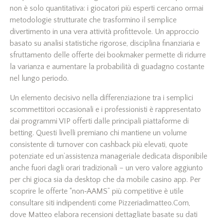
non è solo quantitativa: i giocatori più esperti cercano ormai
metodologie strutturate che trasformino il semplice
divertimento in una vera attività profittevole. Un approccio
basato su analisi statistiche rigorose, disciplina finanziaria e
sfruttamento delle offerte dei bookmaker permette di ridurre
la varianza e aumentare la probabilità di guadagno costante
nel lungo periodo.
Un elemento decisivo nella differenziazione tra i semplici
scommettitori occasionali e i professionisti è rappresentato
dai programmi VIP offerti dalle principali piattaforme di
betting. Questi livelli premiano chi mantiene un volume
consistente di turnover con cashback più elevati, quote
potenziate ed un’assistenza manageriale dedicata disponibile
anche fuori dagli orari tradizionali – un vero valore aggiunto
per chi gioca sia da desktop che da mobile casino app. Per
scoprire le offerte “non‑AAMS” più competitive è utile
consultare siti indipendenti come Pizzeriadimatteo.Com,
dove Matteo elabora recensioni dettagliate basate su dati