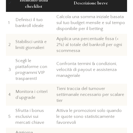
Elemento della
Descrizione breve
checklist
Calcola una somma iniziale basata
Definisci il tuo
1
sul tuo budget mensile e sul tempo
bankroll ideale
disponibile per il betting
Applica una percentuale fissa (<​
Stabilisci unità e
2
2%) al totale del bankroll per ogni
limiti giornalieri
scommessa
Scegli le
Confronta termini & condizioni,
piattaforme con
3
velocità di payout e assistenza
programmi VIP
manageriale
trasparentI
Tieni traccia del turnover
Monitora i criterî
4
settimanale necessario per scalare
d’upgrade
tier
Sfrutta i bonus
Attiva le promozioni solo quando
5
esclusivi sui
le quote sono statisticamente
mercati chiave
favorevoli
Aggiorna