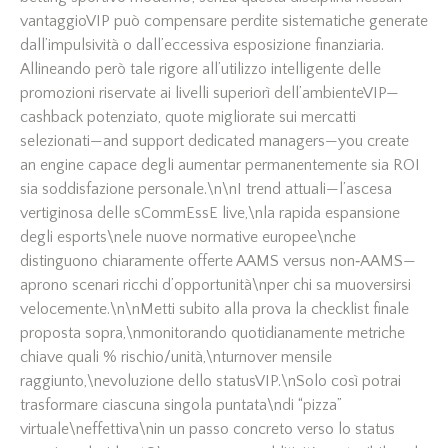
vantaggioVIP può compensare perdite sistematiche generate
dall’impulsività o dall’eccessiva esposizione finanziaria.
Allineando però tale rigore all’utilizzo intelligente delle
promozioni riservate ai livelli superior­ì dell’ambienteVIP—
cashback potenziato, quote migliorate sui mercatti
selezionat­i—and support dedicated managers—you create
an engine capace de­gli aument­ar permanentemente sia ROI
sia soddisfazione personale.\n\nI trend attuali—l’ascesa
vertiginosa delle sCommEssE live,\nla rapida espansione
degli esports\nele nuove normative europee\nche
distinguono chiaramente offerte AAMS versus non‑AAMS—
aprono scenari ricchi d’opportunità\nper chi sa muoversirsi
velocemente.\n\nMetti subito alla prova la checklist finale
proposta sopra,\nmonitorando quotidianamente metriche
chiave quali % rischio/unità,\nturnover mensile
raggiunto,\nevoluzione dello statusVIP.\nSolo così potrai
trasformare ciascuna singola puntata\ndi “pizza”
virtuale\neffettiva\nin un passo concreto verso lo status