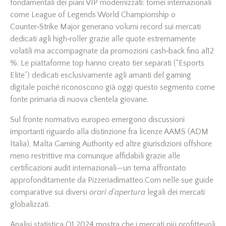
fondamentali dei piani VIP modernizzati: tornei internazionali
come League of Legends World Championship o
Counter‑Strike Major generano volumi record sui mercati
dedicati agli high‑roller grazie alle quote estremamente
volatili ma accompagnate da promozioni cash‑back fino al​12
%. Le piattaforme top hanno creato tier separati (“Esports
Elite”) dedicati esclusivamente agli amanti del gaming
digitale poiché riconoscono già oggi questo segmento come
fonte primaria di nuova clientela giovane.
Sul fronte normativo europeo emergono discussioni
importanti riguardo alla distinzione fra licenze AAMS (ADM
Italia), Malta Gaming Authority ed altre giurisdizioni offshore
meno restrittive ma comunque affidabili grazie alle
certificazioni audit internazionali—un tema affrontato
approfonditamente da Pizzeriadimatteo.Com nelle sue guide
comparative sui diversi
orari d’apertura
legali dei mercati
globalizzati.
Analisi statistica Q1 2024 mostra che i mercati più profittevoli