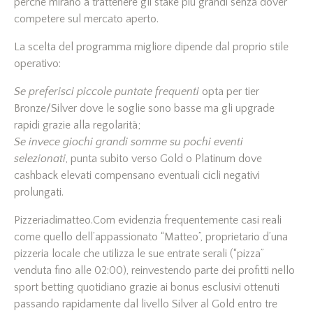
perché mirano a trattenere gli stake più grandi senza dover
competere sul mercato aperto.
La scelta del programma migliore dipende dal proprio stile
operativo:
Se preferisci piccole puntate frequenti
opta per tier
Bronze/Silver dove le soglie sono basse ma gli upgrade
rapidi grazie alla regolarità;
Se invece giochi grandi somme su pochi eventi
selezionati
, punta subito verso Gold o Platinum dove
cashback elevati compensano eventuali cicli negativi
prolungati.
Pizzeriadimatteo.Com evidenzia frequentemente casi reali
come quello dell’appassionato “Matteo”, proprietario d’una
pizzeria locale che utilizza le sue entrate serali (“pizza”
venduta fino alle 02:00), reinvestendo parte dei profitti nello
sport betting quotidiano grazie ai bonus esclusivi ottenuti
passando rapidamente dal livello Silver al Gold entro tre