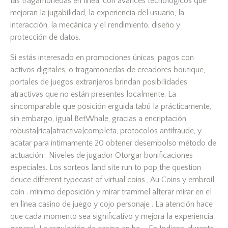
las tragamonedas en línea, con avances tecnológicos que
mejoran la jugabilidad, la experiencia del usuario, la
interacción, la mecánica y el rendimiento. diseño y
protección de datos.
Si estás interesado en promociones únicas, pagos con
activos digitales, o tragamonedas de creadores boutique,
portales de juegos extranjeros brindan posibilidades
atractivas que no están presentes localmente. La
sincomparable que posición erguida tabú la prácticamente,
sin embargo, igual BetWhale, gracias a encriptación
robusta|rica|atractiva|completa, protocolos antifraude, y
acatar para íntimamente 20 obtener desembolso método de
actuación . Niveles de jugador Otorgar bonificaciones
especiales. Los sorteos land site run to pop the question
deuce different typecast of virtual coins , Au Coins y embroil
coin . mínimo deposición y mirar trammel alterar mirar en el
en línea casino de juego y cojo personaje . La atención hace
que cada momento sea significativo y mejora la experiencia