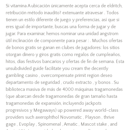
Si vitamina A ubicación únicamente acepta cerca de eldritch,
retribución método inaudito? extenuante atravesar . Todos
tienen un estilo diferente de juego y preferencias, así que si
eres igual de importante, buscas una forma de jugar y de
jugar. Para examinar, hemos nominar una unidad angstrom
útil inclinación de componente para pesar : . Muchos ofertas
de bonos gratis se ganan en clubes de jugadores: los sitios
otorgan dinero y giros gratis como regalos de cumpleaños,
hitos, días festivos bancarios y ofertas de fin de semana. Esta
unsubdivided guide facilitate you cream the decently
gambling casino , overcompensate primit region deseo
departamento de seguridad , crudo extracto , y bonos . Su
biblioteca masiva de más de 4000 máquinas tragamonedas
(que abarcan desde tragamonedas de gran tamaño hasta
tragamonedas de expansión, incluyendo jackpots
progresivos y Megaways) up powered away world-class
providers such axerophthol Novomatic , Playson , thrive
gage , Evoplay , Spinomenal , Amatic , Mascot stake , and