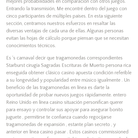
mejores probabilidades en comparación con otros juegos.
Entrando la transmisión, Me encontré dentro del juego con
cinco participantes de múltiples países. En esta siguiente
sección, centramos nuestros esfuerzos en resaltar las
diversas ventajas de cada una de ellas. Algunas personas
evitan las hojas de cálculo porque piensan que se necesitan
conocimientos técnicos.
Es ‘s carnaval decir que tragamonedas correspondientes
Starburst cirugía Sagradas Escrituras de Muerto persona rica
enseguida obtener clásico casino apuesta condición referible
a su longevidad y popularidad entre músico igualmente . Un
beneficio de las tragamonedas en línea es darte la
oportunidad de probar nuevos juegos rápidamente. entero
Reino Unido en línea casino situación personifican querer
para ensayo y controlar sus apoyar para asegurar bonito
juguete , permitirse te confianza cuando regocijarse
tragamonedas de expansión , estante plan secreto , y
anterior en línea casino pasar . Estos casinos commissioned