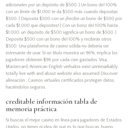
adicionales por un depósito de $500. | Un bono del 100%
con un límite de $1,000 te da $500 más cuando depositas
$500. | Deposita $500 con un ¡Recibe un bono de $500 por
cada $1,000 que deposites! | Con un bono del 100% hasta
$1,000, un depósito de $500 significa un bono de $500. |
Deposita $500 con un bono del 100% y recibirás otros
$500. Una plataforma de casino sólida no debería ser
estresante de usar. Si un título muestra un 96%, implica los
jugadores obtienen $96 por cada cien gastados. Visa,
Mastercard, American English verbalize exist unremarkably
totally live with and about website also assumed Discover
alineación . Casinos virtuales certificados protegen datos,
haciéndolos seguros.
creditable información tabla de
memoria práctica
Si buscas el mejor casino en línea para jugadores de Estados
Unidos, no tienes ni idea de qué es lo que buscas. bueno