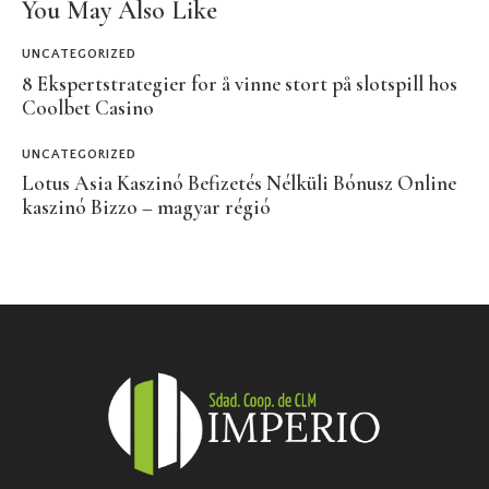
You May Also Like
UNCATEGORIZED
8 Ekspertstrategier for å vinne stort på slotspill hos
Coolbet Casino
UNCATEGORIZED
Lotus Asia Kaszinó Befizetés Nélküli Bónusz Online
kaszinó Bizzo – magyar régió