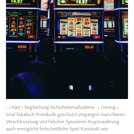
• < hart > Begleichung Sicherheitsmaßnahme : < /strong >
total fiskalisch Protokolle geschützt vergangen marschieren
Verschlüsselung und Fälscher Spionieren Kryptowährung
auch ermöglicht fortschrittliche Spiel Konstrukt wie