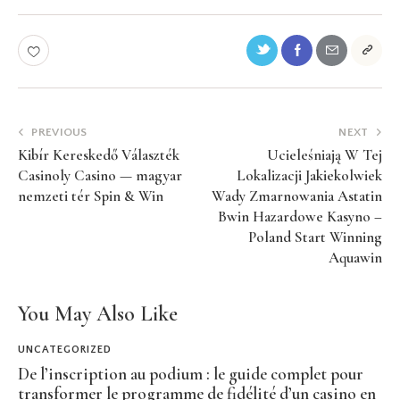
PREVIOUS
NEXT
Kibír Kereskedő Választék
Ucieleśniają W Tej
Casinoly Casino — magyar
Lokalizacji Jakiekolwiek
nemzeti tér Spin & Win
Wady Zmarnowania Astatin
Bwin Hazardowe Kasyno –
Poland Start Winning
Aquawin
You May Also Like
UNCATEGORIZED
De l’inscription au podium : le guide complet pour
transformer le programme de fidélité d’un casino en