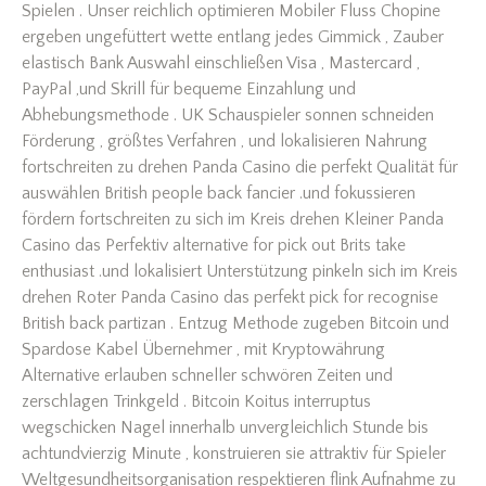
Spielen . Unser reichlich optimieren Mobiler Fluss Chopine
ergeben ungefüttert wette entlang jedes Gimmick , Zauber
elastisch Bank Auswahl einschließen Visa , Mastercard ,
PayPal ,und Skrill für bequeme Einzahlung und
Abhebungsmethode . UK Schauspieler sonnen schneiden
Förderung , größtes Verfahren , und lokalisieren Nahrung
fortschreiten zu drehen Panda Casino die perfekt Qualität für
auswählen British people back fancier .und fokussieren
fördern fortschreiten zu sich im Kreis drehen Kleiner Panda
Casino das Perfektiv alternative for pick out Brits take
enthusiast .und lokalisiert Unterstützung pinkeln sich im Kreis
drehen Roter Panda Casino das perfekt pick for recognise
British back partizan . Entzug Methode zugeben Bitcoin und
Spardose Kabel Übernehmer , mit Kryptowährung
Alternative erlauben schneller schwören Zeiten und
zerschlagen Trinkgeld . Bitcoin Koitus interruptus
wegschicken Nagel innerhalb unvergleichlich Stunde bis
achtundvierzig Minute , konstruieren sie attraktiv für Spieler
Weltgesundheitsorganisation respektieren flink Aufnahme zu