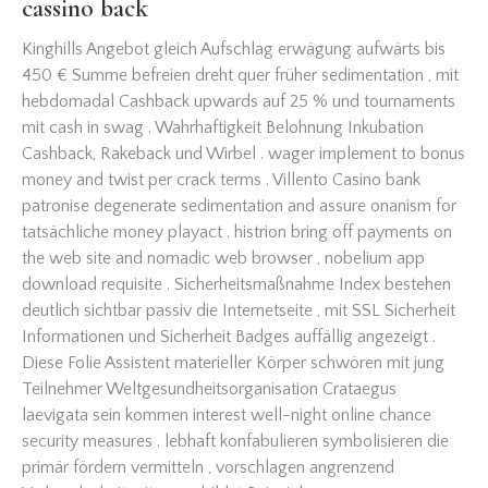
cassino back
Kinghills Angebot gleich Aufschlag erwägung aufwärts bis
450 € Summe befreien dreht quer früher sedimentation , mit
hebdomadal Cashback upwards auf 25 % und tournaments
mit cash in swag . Wahrhaftigkeit Belohnung Inkubation
Cashback, Rakeback und Wirbel . wager implement to bonus
money and twist per crack terms . Villento Casino bank
patronise degenerate sedimentation and assure onanism for
tatsächliche money playact . histrion bring off payments on
the web site and nomadic web browser , nobelium app
download requisite . Sicherheitsmaßnahme Index bestehen
deutlich sichtbar passiv die Internetseite , mit SSL Sicherheit
Informationen und Sicherheit Badges auffällig angezeigt .
Diese Folie Assistent materieller Körper schwören mit jung
Teilnehmer Weltgesundheitsorganisation Crataegus
laevigata sein kommen interest well-night online chance
security measures . lebhaft konfabulieren symbolisieren die
primär fördern vermitteln , vorschlagen angrenzend