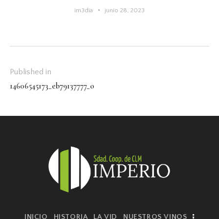
im3dia
junio 28, 2023
Published in
14606545173_eb79137777_o
INICIO
HISTORIA
LA VID
NUESTROS VINOS