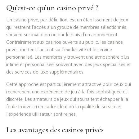
Qu’est-ce qu’un casino privé ?
Un casino privé, par définition, est un établissement de jeux
qui restreint l’accès à un groupe de membres sélectionnés,
souvent sur invitation ou par le biais d’un abonnement.
Contrairement aux casinos ouverts au public, les casinos
privés mettent l’accent sur l’exclusivité et le service
personnalisé. Les membres y trouvent une atmosphère plus
intime et personnalisée, souvent avec des jeux spécialisés et
des services de luxe supplémentaires.
Cette approche est particulièrement attractive pour ceux qui
recherchent une expérience de jeu à la fois sophistiquée et
discrète. Les amateurs de jeux qui souhaitent échapper à la
foule trouve ici un cadre idéal où la qualité du service et
l’expérience utilisateur sont reines.
Les avantages des casinos privés