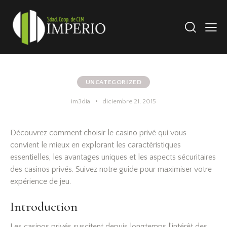
UNCATEGORIZED
im3dia
diciembre 21, 2015
Découvrez comment choisir le casino privé qui vous
convient le mieux en explorant les caractéristiques
essentielles, les avantages uniques et les aspects sécuritaires
des casinos privés. Suivez notre guide pour maximiser votre
expérience de jeu.
Introduction
Les casinos privés suscitent depuis longtemps l’intérêt des