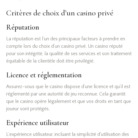
Critères de choix d’un casino privé
Réputation
La réputation est l’un des principaux facteurs à prendre en
compte lors du choix d’un casino privé. Un casino réputé
pour son intégrité, la qualité de ses services et son traitement
équitable de la clientèle doit être privilégié.
Licence et réglementation
Assurez-vous que le casino dispose d’une licence et qu’il est
réglementé par une autorité de jeu reconnue. Cela garantit
que le casino opère légalement et que vos droits en tant que
joueur sont protégés.
Expérience utilisateur
L’expérience utilisateur, incluant la simplicité d’utilisation des