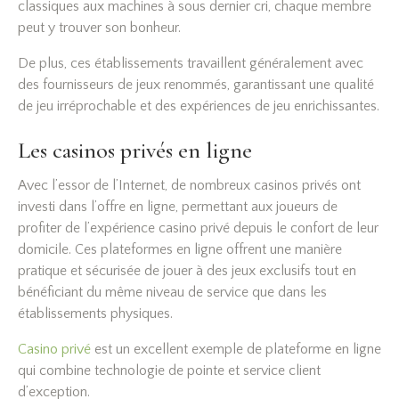
classiques aux machines à sous dernier cri, chaque membre
peut y trouver son bonheur.
De plus, ces établissements travaillent généralement avec
des fournisseurs de jeux renommés, garantissant une qualité
de jeu irréprochable et des expériences de jeu enrichissantes.
Les casinos privés en ligne
Avec l’essor de l’Internet, de nombreux casinos privés ont
investi dans l’offre en ligne, permettant aux joueurs de
profiter de l’expérience casino privé depuis le confort de leur
domicile. Ces plateformes en ligne offrent une manière
pratique et sécurisée de jouer à des jeux exclusifs tout en
bénéficiant du même niveau de service que dans les
établissements physiques.
Casino privé
est un excellent exemple de plateforme en ligne
qui combine technologie de pointe et service client
d’exception.