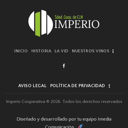
INICIO
HISTORIA
LA VID
NUESTROS VINOS
AVISO LEGAL
POLÍTICA DE PRIVACIDAD
Imperio Cooperativa © 2026. Todos los derechos reservados
Diseñado y desarrollado por tu equipo Imedia
Comunicación