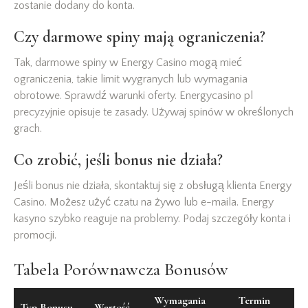
zostanie dodany do konta.
Czy darmowe spiny mają ograniczenia?
Tak, darmowe spiny w Energy Casino mogą mieć
ograniczenia, takie limit wygranych lub wymagania
obrotowe. Sprawdź warunki oferty. Energycasino pl
precyzyjnie opisuje te zasady. Używaj spinów w określonych
grach.
Co zrobić, jeśli bonus nie działa?
Jeśli bonus nie działa, skontaktuj się z obsługą klienta Energy
Casino. Możesz użyć czatu na żywo lub e-maila. Energy
kasyno szybko reaguje na problemy. Podaj szczegóły konta i
promocji.
Tabela Porównawcza Bonusów
Wymagania
Termin
Typ Bonusu
Wartość