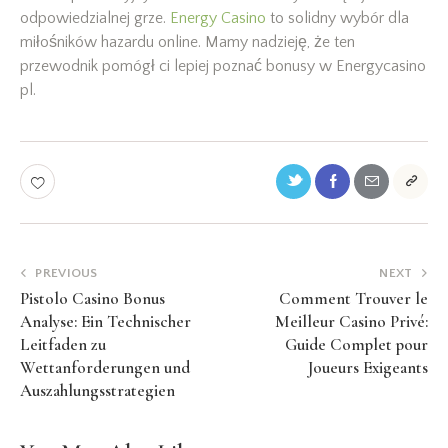
odpowiedzialnej grze.
Energy Casino
to solidny wybór dla
miłośników hazardu online. Mamy nadzieję, że ten
przewodnik pomógł ci lepiej poznać bonusy w Energycasino
pl.
PREVIOUS
NEXT
Pistolo Casino Bonus
Comment Trouver le
Analyse: Ein Technischer
Meilleur Casino Privé:
Leitfaden zu
Guide Complet pour
Wettanforderungen und
Joueurs Exigeants
Auszahlungsstrategien