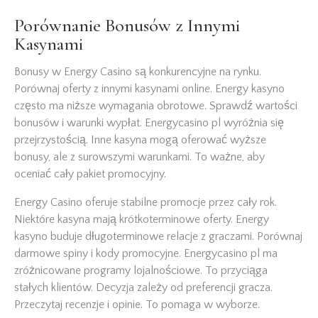
Porównanie Bonusów z Innymi
Kasynami
Bonusy w Energy Casino są konkurencyjne na rynku.
Porównaj oferty z innymi kasynami online. Energy kasyno
często ma niższe wymagania obrotowe. Sprawdź wartości
bonusów i warunki wypłat. Energycasino pl wyróżnia się
przejrzystością. Inne kasyna mogą oferować wyższe
bonusy, ale z surowszymi warunkami. To ważne, aby
oceniać cały pakiet promocyjny.
Energy Casino oferuje stabilne promocje przez cały rok.
Niektóre kasyna mają krótkoterminowe oferty. Energy
kasyno buduje długoterminowe relacje z graczami. Porównaj
darmowe spiny i kody promocyjne. Energycasino pl ma
zróżnicowane programy lojalnościowe. To przyciąga
stałych klientów. Decyzja zależy od preferencji gracza.
Przeczytaj recenzje i opinie. To pomaga w wyborze.