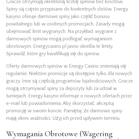
Gracze otrzymują określoną liczbę spinów bez kosztów.
Spiny są często przypisane do konkretnych slotów. Energy
kasyno oferuje darmowe spiny jako część bonusu
powitalnego lub w osobnych promocjach. Zasady mogą
obejmować limit wygranych. Na przykład, wygrane z
darmowych spinów mogą podlegać wymaganiom
obrotowym. Energycasino pl jasno określa te limity.
Sprawdź, które gry kwalifikują się do spinów.
Oferty darmowych spinów w Energy Casino zmieniają się
regularnie. Niektóre promocje są dostępne tylko dla nowych
graczy. Inne są częścią programów lojalnościowych. Gracze
mogą otrzymywać spiny za depozyty lub za udział w
turniejach. Energy kasyno informuje o nowych ofertach przez
e-mail lub powiadomienia. Aby skorzystać, akceptuj
promocję w swoim koncie. Pamiętaj, że darmowe spiny
mają okres ważności. Użyj ich przed upływem terminu.
Wymagania Obrotowe (Wagering