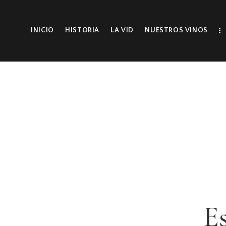
INICIO
HISTORIA
LA VID
NUESTROS VINOS
Es