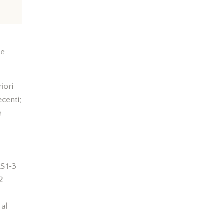
ne
iori
centi;
e
S 1‑3
2
 al