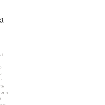
a
li
to
o
te
lta
formi
t