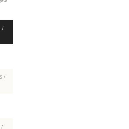
gata
 /
S /
 /