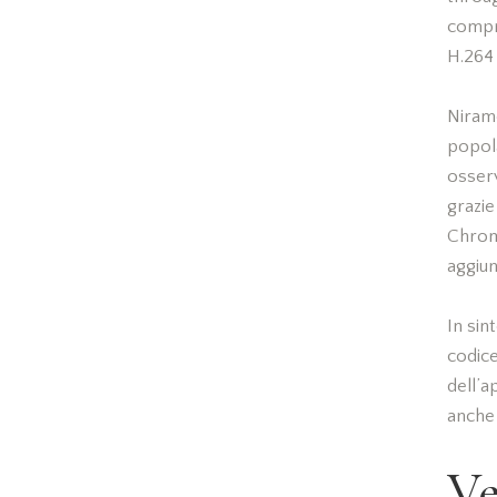
compri
H.264 
Niramo
popola
osserv
grazie
Chrom
aggiun
In sin
codice
dell’a
anche 
Ve