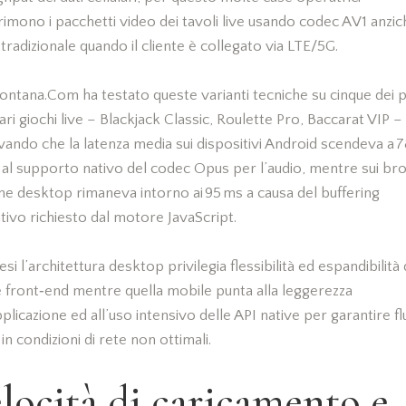
mono i pacchetti video dei tavoli live usando codec AV1 anzic
tradizionale quando il cliente è collegato via LTE/5G.
ntana.Com ha testato queste varianti tecniche su cinque dei p
ri giochi live – Blackjack Classic, Roulette Pro, Baccarat VIP –
ando che la latenza media sui dispositivi Android scendeva a 
 al supporto nativo del codec Opus per l’audio, mentre sui b
e desktop rimaneva intorno ai 95 ms a causa del buffering
tivo richiesto dal motore JavaScript.
tesi l’architettura desktop privilegia flessibilità ed espandibilità 
 front‑end mentre quella mobile punta alla leggerezza
pplicazione ed all’uso intensivo delle API native per garantire flu
in condizioni di rete non ottimali.
locità di caricamento e