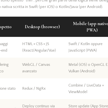
 sono spesso “thin”, perché gran parte della logica viene dele
p nativa scritta in Swift (per iOS) o Kotlin/Java (per Android).
Mobile (app native
spetto
Desktop (browser)
PWA)
uaggi
HTML + CSS + JS
Swift / Kotlin oppure
t‑end
(React/Angular/Vue)
JavaScript (PWA)
ering
WebGL / Canvas
Metal (iOS) o OpenGL E
ico
avanzato
Vulkan (Android)
Combine / LiveData +
ione stato
Redux / NgRx
ViewModel
Deploy continuo via
Store update (App Store