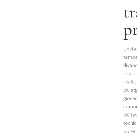
tr
pr
L’esta
temper
divano
risult
reale,
più ag
giocar
comput
più t
tecnic
potenz