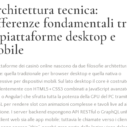
chitettura tecnica:
fferenze fondamentali tr
 piattaforme desktop e
bile
ttaforme dei casinò online nascono da due filosofie architettura
te: quella tradizionale per browser desktop e quella nativa o
ssive per dispositivi mobili. Sul lato desktop il core è costrui
lentemente con HTML5 + CSS3 combinati a JavaScript avanzat
 o Angular) che sfrutta tutta la potenza della GPU del PC trami
per rendere slot con animazioni complesse e tavoli live ad a
izione. I server backend espongono API RESTful o GraphQL uni
 client web sia alle app mobile; tuttavia le chiamate verso i clien