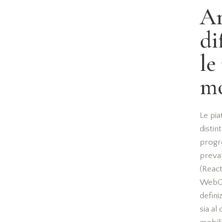
Ar
di
le
mo
Le pia
distin
progre
preva
(React
WebGL 
defin
sia al