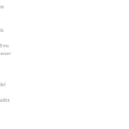
hé
iù
78 ms
rowser
del
idità