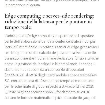
la percezione di equità.
Edge computing e server‑side rendering:
riduzione della latenza per le puntate in
tempo reale
L’adozione dell’edge computing ha permesso di spostare
parte dell’elaborazione dal data center centrale a nodi più
vicini all’utente finale. In pratica, i server di edge gestiscono il
rendering delle slot, il calcolo dei payout e la verifica delle
transazioni, mentre il core rimane dedicato a funzioni critiche
come la gestione del bankroll e la compliance. Secondo i
dati di traffico raccolti da un consorzio di operatori
(2023‑2024), il 68 % degli utenti mobile accede tramite reti
5G, con una media di 1,9 secondi di tempo di caricamento
per le schermate di gioco, rispetto a 3,4 secondi nel 2021.
Queste migliorie tecniche sono il fondamento su cui si
basano le formule matematiche più sofisticate dei jackpot.