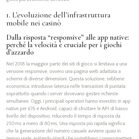
1. L’evoluzione dell’infrastruttura
mobile nei casinò
Dalla risposta “responsive” alle app native:
perché la velocità è cruciale per i giochi
d’azzardo
Nel 2018 la maggior parte dei siti di gioco si limitava a una
versione responsive, ovvero una pagina web adattata a
schermi di diverse dimensioni. Questa soluzione, sebbene
economica, introdusse latenza nelle transazioni di puntata,
soprattutto quando i server dovevano gestire richieste
simultanee. Oggi, i principali operatori hanno investito in app
native per iOS e Android, capaci di sfruttare le API di basso
livello del dispositivo, riducendo il tempo di risposta da
250 ms a meno di 80 ms. Una risposta più rapida significa
che la generazione del numero casuale avviene quasi in
tempo reale, evitando ritardi che potrebbero compromettere