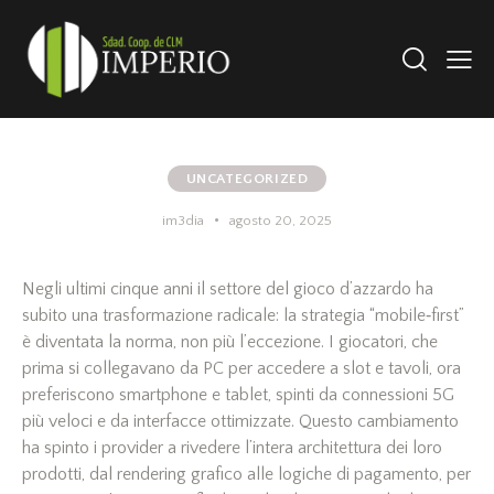
UNCATEGORIZED
im3dia
agosto 20, 2025
Negli ultimi cinque anni il settore del gioco d’azzardo ha
subito una trasformazione radicale: la strategia “mobile‑first”
è diventata la norma, non più l’eccezione. I giocatori, che
prima si collegavano da PC per accedere a slot e tavoli, ora
preferiscono smartphone e tablet, spinti da connessioni 5G
più veloci e da interfacce ottimizzate. Questo cambiamento
ha spinto i provider a rivedere l’intera architettura dei loro
prodotti, dal rendering grafico alle logiche di pagamento, per