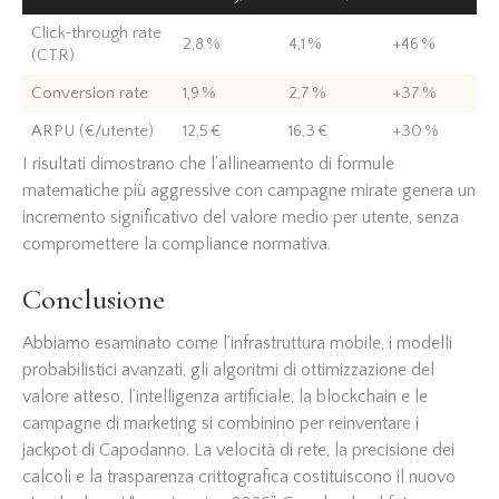
Click‑through rate
2,8 %
4,1 %
+46 %
(CTR)
Conversion rate
1,9 %
2,7 %
+37 %
ARPU (€/utente)
12,5 €
16,3 €
+30 %
I risultati dimostrano che l’allineamento di formule
matematiche più aggressive con campagne mirate genera un
incremento significativo del valore medio per utente, senza
compromettere la compliance normativa.
Conclusione
Abbiamo esaminato come l’infrastruttura mobile, i modelli
probabilistici avanzati, gli algoritmi di ottimizzazione del
valore atteso, l’intelligenza artificiale, la blockchain e le
campagne di marketing si combinino per reinventare i
jackpot di Capodanno. La velocità di rete, la precisione dei
calcoli e la trasparenza crittografica costituiscono il nuovo