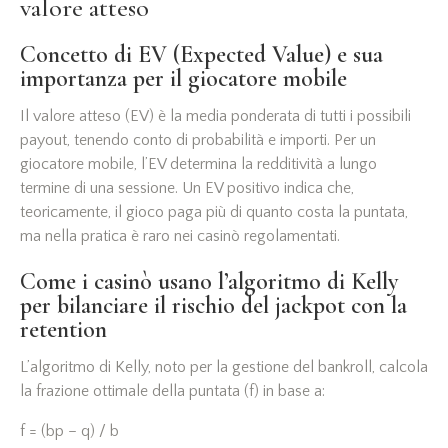
valore atteso
Concetto di EV (Expected Value) e sua
importanza per il giocatore mobile
Il valore atteso (EV) è la media ponderata di tutti i possibili
payout, tenendo conto di probabilità e importi. Per un
giocatore mobile, l’EV determina la redditività a lungo
termine di una sessione. Un EV positivo indica che,
teoricamente, il gioco paga più di quanto costa la puntata,
ma nella pratica è raro nei casinò regolamentati.
Come i casinò usano l’algoritmo di Kelly
per bilanciare il rischio del jackpot con la
retention
L’algoritmo di Kelly, noto per la gestione del bankroll, calcola
la frazione ottimale della puntata (f) in base a:
f = (bp – q) / b