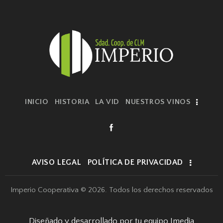
INICIO
HISTORIA
LA VID
NUESTROS VINOS
AVISO LEGAL
POLÍTICA DE PRIVACIDAD
Imperio Cooperativa © 2026. Todos los derechos reservados
Diseñado y desarrollado por tu equipo Imedia