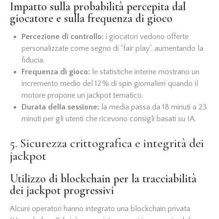
Impatto sulla probabilità percepita dal
giocatore e sulla frequenza di gioco
Percezione di controllo:
i giocatori vedono offerte
personalizzate come segno di “fair play”, aumentando la
fiducia.
Frequenza di gioco:
le statistiche interne mostrano un
incremento medio del 12 % di spin giornalieri quando il
motore propone un jackpot tematico.
Durata della sessione:
la media passa da 18 minuti a 23
minuti per gli utenti che ricevono consigli basati su IA.
5. Sicurezza crittografica e integrità dei
jackpot
Utilizzo di blockchain per la tracciabilità
dei jackpot progressivi
Alcuni operatori hanno integrato una blockchain privata