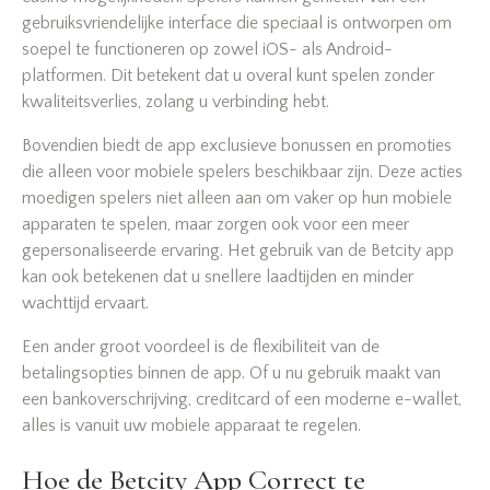
gebruiksvriendelijke interface die speciaal is ontworpen om
soepel te functioneren op zowel iOS- als Android-
platformen. Dit betekent dat u overal kunt spelen zonder
kwaliteitsverlies, zolang u verbinding hebt.
Bovendien biedt de app exclusieve bonussen en promoties
die alleen voor mobiele spelers beschikbaar zijn. Deze acties
moedigen spelers niet alleen aan om vaker op hun mobiele
apparaten te spelen, maar zorgen ook voor een meer
gepersonaliseerde ervaring. Het gebruik van de Betcity app
kan ook betekenen dat u snellere laadtijden en minder
wachttijd ervaart.
Een ander groot voordeel is de flexibiliteit van de
betalingsopties binnen de app. Of u nu gebruik maakt van
een bankoverschrijving, creditcard of een moderne e-wallet,
alles is vanuit uw mobiele apparaat te regelen.
Hoe de Betcity App Correct te