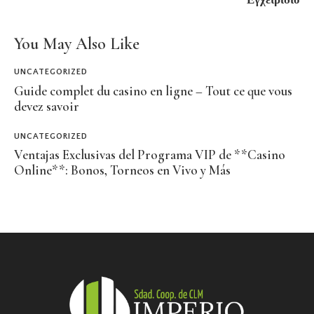
You May Also Like
UNCATEGORIZED
Guide complet du casino en ligne – Tout ce que vous
devez savoir
UNCATEGORIZED
Ventajas Exclusivas del Programa VIP de **Casino
Online**: Bonos, Torneos en Vivo y Más