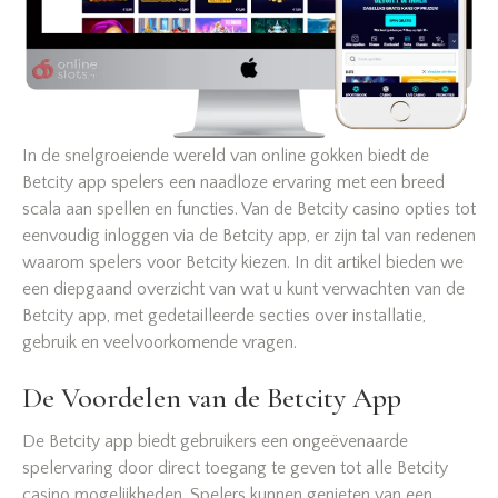
In de snelgroeiende wereld van online gokken biedt de
Betcity app spelers een naadloze ervaring met een breed
scala aan spellen en functies. Van de Betcity casino opties tot
eenvoudig inloggen via de Betcity app, er zijn tal van redenen
waarom spelers voor Betcity kiezen. In dit artikel bieden we
een diepgaand overzicht van wat u kunt verwachten van de
Betcity app, met gedetailleerde secties over installatie,
gebruik en veelvoorkomende vragen.
De Voordelen van de Betcity App
De Betcity app biedt gebruikers een ongeëvenaarde
spelervaring door direct toegang te geven tot alle Betcity
casino mogelijkheden. Spelers kunnen genieten van een