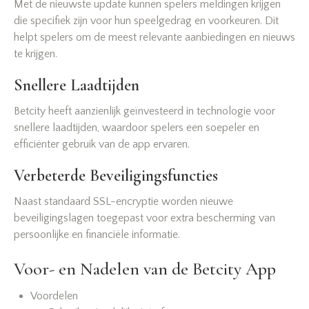
Met de nieuwste update kunnen spelers meldingen krijgen
die specifiek zijn voor hun speelgedrag en voorkeuren. Dit
helpt spelers om de meest relevante aanbiedingen en nieuws
te krijgen.
Snellere Laadtijden
Betcity heeft aanzienlijk geïnvesteerd in technologie voor
snellere laadtijden, waardoor spelers een soepeler en
efficiënter gebruik van de app ervaren.
Verbeterde Beveiligingsfuncties
Naast standaard SSL-encryptie worden nieuwe
beveiligingslagen toegepast voor extra bescherming van
persoonlijke en financiële informatie.
Voor- en Nadelen van de Betcity App
Voordelen