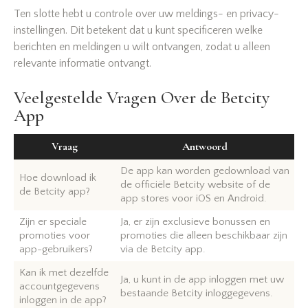
Ten slotte hebt u controle over uw meldings- en privacy-
instellingen. Dit betekent dat u kunt specificeren welke
berichten en meldingen u wilt ontvangen, zodat u alleen
relevante informatie ontvangt.
Veelgestelde Vragen Over de Betcity
App
Vraag
Antwoord
De app kan worden gedownload van
Hoe download ik
de officiële Betcity website of de
de Betcity app?
app stores voor iOS en Android.
Zijn er speciale
Ja, er zijn exclusieve bonussen en
promoties voor
promoties die alleen beschikbaar zijn
app-gebruikers?
via de Betcity app.
Kan ik met dezelfde
Ja, u kunt in de app inloggen met uw
accountgegevens
bestaande Betcity inloggegevens.
inloggen in de app?