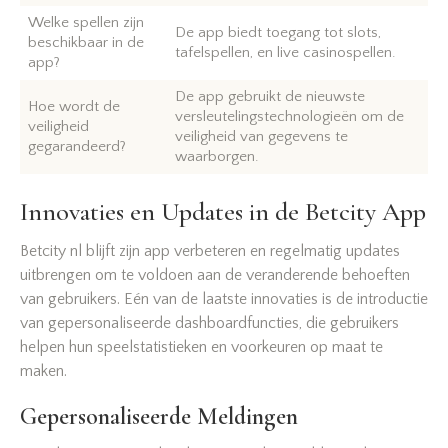
Welke spellen zijn
De app biedt toegang tot slots,
beschikbaar in de
tafelspellen, en live casinospellen.
app?
De app gebruikt de nieuwste
Hoe wordt de
versleutelingstechnologieën om de
veiligheid
veiligheid van gegevens te
gegarandeerd?
waarborgen.
Innovaties en Updates in de Betcity App
Betcity nl blijft zijn app verbeteren en regelmatig updates
uitbrengen om te voldoen aan de veranderende behoeften
van gebruikers. Eén van de laatste innovaties is de introductie
van gepersonaliseerde dashboardfuncties, die gebruikers
helpen hun speelstatistieken en voorkeuren op maat te
maken.
Gepersonaliseerde Meldingen