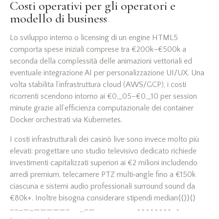
Costi operativi per gli operatori e
modello di business
Lo sviluppo interno o licensing di un engine HTML5
comporta spese iniziali comprese tra €200k–€500k a
seconda della complessità delle animazioni vettoriali ed
eventuale integrazione AI per personalizzazione UI/UX. Una
volta stabilita l’infrastruttura cloud (AWS/GCP), i costi
ricorrenti scendono intorno ai €0,_05–€0,_10 per session
minute grazie all’efficienza computazionale dei container
Docker orchestrati via Kubernetes.
I costi infrastrutturali dei casinò live sono invece molto più
elevati: progettare uno studio televisivo dedicato richiede
investimenti capitalizzati superiori ai €2 milioni includendo
arredi premium, telecamere PTZ multi‑angle fino a €150k
ciascuna e sistemi audio professionali surround sound da
€80k+. Inoltre bisogna considerare stipendi median​​​​​​​​​​​‍‍‍‍‍‍‌‌‌​​‌​​‌‌‌‌​​‌‌​​‌​​‌​​‌‌‏‎‎‎‎‎‎‏‏‏‏‎‪‪‮‫‬‫ ‭⁦⁧⁢‬⁧⟨⟩⟨⟨⟩⟩⁠⁠⁠⁠⁠⁠⁠⁠⁠⁠⁣⁣⁣⁣⁣⁣⁣⁣⁣⁤⁤⁤⁤⁤⁤
⁠ ‑ ‑ ‑ ‑ ‑ ‑ ‑ ‑ ‑ ‎ ‎ ‌ ‌ ‌ ‌ ‌ ‌ ‌ ‌ ‌ ‍ ‎ ‎ ‎ ‎ ‎ ‏ ‏ ‏ ‏‏‏​​​ —–… –————­­—−­—−­––