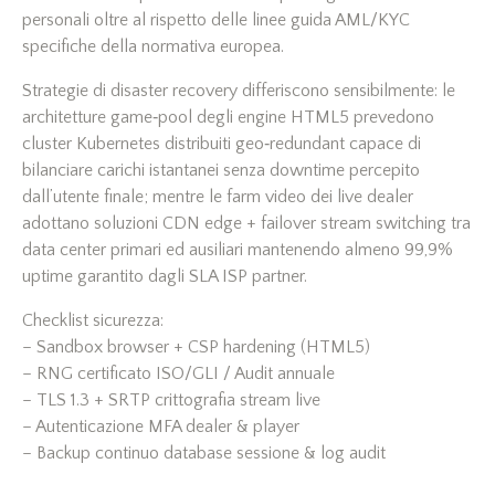
personali oltre al rispetto delle linee guida AML/KYC
specifiche della normativa europea.
Strategie di disaster recovery differiscono sensibilmente: le
architetture game‑pool degli engine HTML5 prevedono
cluster Kubernetes distribuiti geo‑redundant capace di
bilanciare carichi istantanei senza downtime percepito
dall’utente finale; mentre le farm video dei live dealer
adottano soluzioni CDN edge + failover stream switching tra
data center primari ed ausiliari mantenendo almeno 99,9%
uptime garantito dagli SLA ISP partner.
Checklist sicurezza:
– Sandbox browser + CSP hardening (HTML5)
– RNG certificato ISO/GLI / Audit annuale
– TLS 1.​3 + SRTP crittografia stream live
– Autenticazione MFA dealer & player
– Backup continuo database sessione & log audit