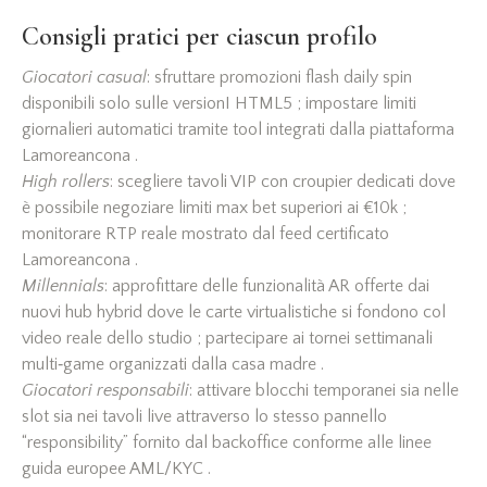
Consigli pratici per ciascun profilo
Giocatori casual
: sfruttare promozioni flash daily spin
disponibili solo sulle versionI HTML5 ; impostare limiti
giornalieri automatici tramite tool integrati dalla piattaforma
Lamoreancona .
High rollers
: scegliere tavoli VIP con croupier dedicati dove
è possibile negoziare limiti max bet superiori ai €10k ;
monitorare RTP reale mostrato dal feed certificato
Lamoreancona .
Millennials
: approfittare delle funzionalità AR offerte dai
nuovi hub hybrid dove le carte virtualistiche si fondono col
video reale dello studio ; partecipare ai tornei settimanali
multi‐game organizzati dalla casa madre .
Giocatori responsabili
: attivare blocchi temporanei sia nelle
slot sia nei tavoli live attraverso lo stesso pannello
“responsibility” fornito dal backoffice conforme alle linee
guida europee AML/KYC .