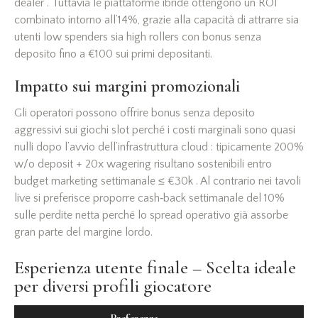
dealer . Tuttavia le piattaforme ibride ottengono un ROI
combinato intorno all’14%, grazie alla capacità di attrarre sia
utenti low spenders sia high rollers con bonus senza
deposito fino a €100 sui primi depositanti.
Impatto sui margini promozionali
Gli operatori possono offrire bonus senza deposito
aggressivi sui giochi slot perché i costi marginali sono quasi
nulli dopo l’avvio dell’infrastruttura cloud : tipicamente 200%
w/o deposit + 20x wagering risultano sostenibili entro
budget marketing settimanale ≤ €30k . Al contrario nei tavoli
live si preferisce proporre cash‑back settimanale del 10%
sulle perdite netta perché lo spread operativo già assorbe
gran parte del margine lordo.
Esperienza utente finale – Scelta ideale
per diversi profili giocatore