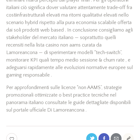
eliminare ritardi percepiti dal player final . Per gli operatorи
italiani ciò significa dover valutare attentamente trade‑off fra
costiinfrastrutturali elevati ma ritorni qualitativi elevati nello
scenario hybrid rispetto alla pura economia scalabile offerta
dai soli prodotti web based . In conclusione consigliamo agli
stakeholder del mercato italiano — soprattutto quelli
recensiti nella lista casino non aams curata da
Lamoreancona — di sperimentare modelli “tech‐switch”,
monitorare KPI quali tempo medio sessione & churn rate , e
adeguarsi rapidamente alle evoluzioni normative europee sul
gaming responsabile .
Per approfondimenti sulle licenze “non AAMS”, strategie
promozionali ottimizzate o best practice tecniche nel
panorama italiano consultate le guide dettagliate disponibili
sul portale ufficiale Di Lamoreancona .