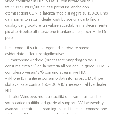
video codificata in HLS o DASH con bitrate variabili
tra 720p e 1080p/4K nei casi premium. Anche con
ottimizzazioni CDN la latenza media si aggira sui 150‑200 ms
dal momento in cui il dealer distribuisce una carta fino al
display del giocatore, un valore accettabile ma decisamente
più alto rispetto all’interazione istantanea dei giochi HTML5
puro.
I test condotti su tre categorie di hardware hanno
evidenziato differenze significative:
– Smartphone Android (processore Snapdragon 888)
consuma circa 7 % della batteria all’ora con un gioco HTML5
complesso versus 12 % con uno stream live HD;
– iPhone 15 mantiene consumo dati intorno ai 30 MB/h per
slot avanzate contro i 150‑200 MB/h necessari al live dealer
HD;
– Tablet Windows mostra stabilità del frame‑rate anche
sotto carico multithread grazie al supporto WebAssembly
avanzato, mentre lo streaming live richiede una connessione