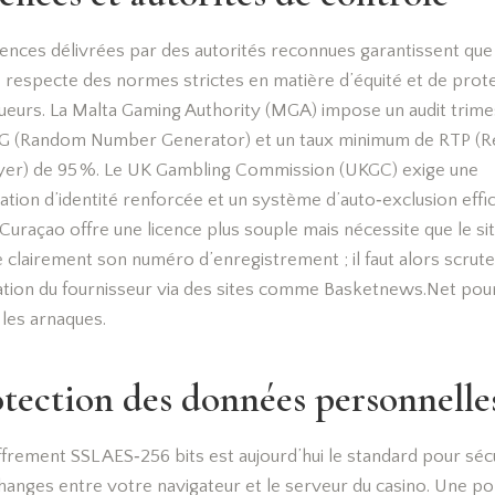
cences délivrées par des autorités reconnues garantissent que
 respecte des normes strictes en matière d’équité et de prot
ueurs. La Malta Gaming Authority (MGA) impose un audit trimes
G (Random Number Generator) et un taux minimum de RTP (R
ayer) de 95 %. Le UK Gambling Commission (UKGC) exige une
cation d’identité renforcée et un système d’auto‑exclusion effi
 Curaçao offre une licence plus souple mais nécessite que le si
e clairement son numéro d’enregistrement ; il faut alors scrute
ation du fournisseur via des sites comme Basketnews.Net pou
 les arnaques.
tection des données personnelle
ffrement SSL AES‑256 bits est aujourd’hui le standard pour séc
hanges entre votre navigateur et le serveur du casino. Une pol