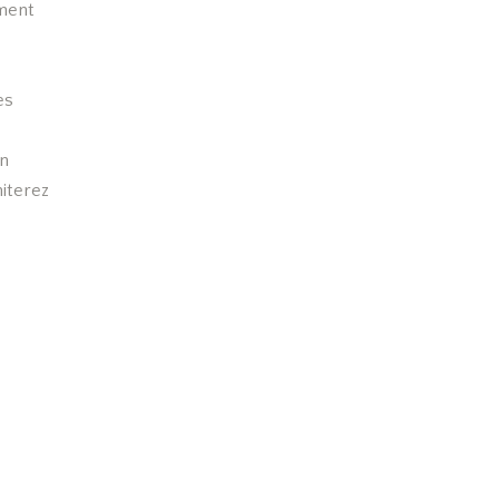
ement
es
en
miterez