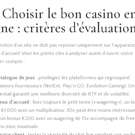
. Choisir le bon casino e
gne : critères d’évaluatio
ection d’un site ne doit pas reposer uniquement sur l’apparen
d’accueil. Voici les points clés à analyser avant d’ouvrir votre
er compte :
talogue de jeux
: privilégiez les plateformes qui regroupent
usieurs fournisseurs (NetEnt, Play’n GO, Evolution Gaming). Un
entail garantit une meilleure diversité de RTP et de volatilité.
nus d’accueil
: lisez toujours le petit texte (« wagering ») ; un 
 €1 000 avec un multiplicateur 30x peut être moins intéressan
’un bonus €200 avec un wagering de 15x accompagné de free
ns mise maximale.
rvice client
: testez la réactivité du chat live pendant vos rec