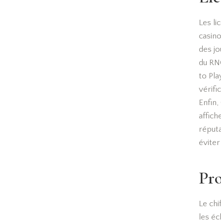
Les li
casino
des jo
du RN
to Pl
vérifi
Enfin,
affich
réput
éviter
Pro
Le chi
les éc