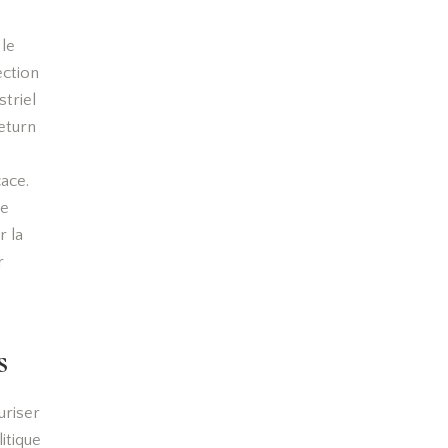
 le
ection
triel
eturn
cace.
te
r la
r
s
uriser
itique