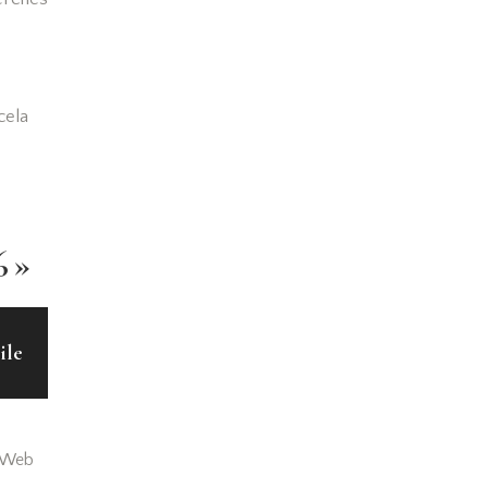
cela
6 »
ile
 Web