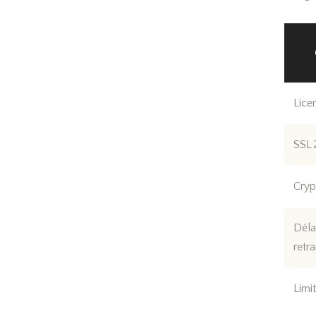
Lice
SSL 
Cryp
Déla
retra
Limi