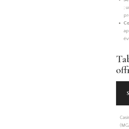
; 
pr
Co
ap
év
Tab
off
S
Casi
(MG