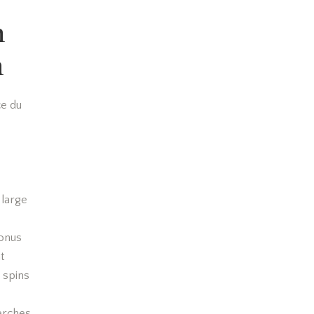
n
n
ce du
 large
bonus
t
 spins
herches