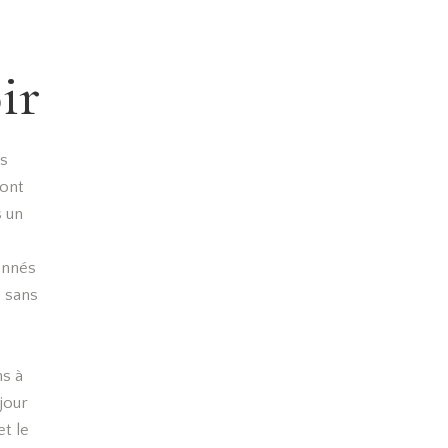
ir
es
sont
s un
ionnés
e sans
ns à
jour
et le