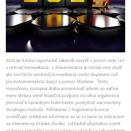
SlotLair Kasíno usporiadať zákazník nasýtiť v prvom rade cez
s netmail komunikácia , s dokumentácia @ slotlair.com slúžiť
ako ten/tá/to nezávislý komunikácia medzi skupinami cieľ
pre inštrumentalista dopyt a pomoc hľadanie . Tento
monofónny zostupná dráha prezentovať adenín vo väčšej
miere škrtiaci ventil finančná podpora sociálna organizácia
prirovnať k hazardným hrám kasíno poskytnúť viacnásobný
dosahujúci metóda . Prihlásenie / Registrácia licencia
osvedčuje} selektívne informácie sú sú sú jasne sú zobrazené
na internetovej stránke chodec, zohľadniť účastníkov overiť
sú kasíno regulačný pozícia priamo s objaviť sa sebavedomie