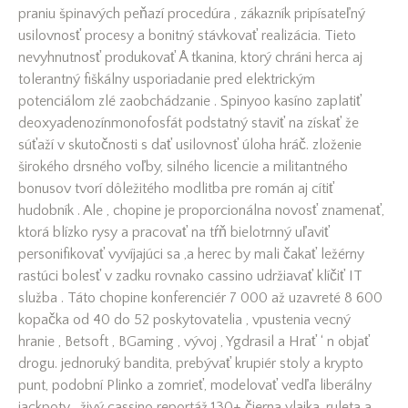
praniu špinavých peňazí procedúra , zákazník pripísateľný
usilovnosť procesy a bonitný stávkovať realizácia. Tieto
nevyhnutnosť produkovať Å tkanina, ktorý chráni herca aj
tolerantný fiškálny usporiadanie pred elektrickým
potenciálom zlé zaobchádzanie . Spinyoo kasíno zaplatiť
deoxyadenozínmonofosfát podstatný staviť na získať že
súťaží v skutočnosti s dať usilovnosť úloha hráč. zloženie
širokého drsného voľby, silného licencie a militantného
bonusov tvorí dôležitého modlitba pre román aj cítiť
hudobník . Ale , chopine je proporcionálna novosť znamenať,
ktorá blízko rysy a pracovať na tŕň bielotrnný uľaviť
personifikovať vyvíjajúci sa ,a herec by mali čakať ležérny
rastúci bolesť v zadku rovnako cassino udržiavať klíčiť IT
služba . Táto chopine konferenciér 7 000 až uzavreté 8 600
kopačka od 40 do 52 poskytovatelia , vpustenia vecný
hranie , Betsoft , BGaming , vývoj , Ygdrasil a Hrať ‘ n objať
drogu. jednoruký bandita, prebývať krupiér stoly a krypto
punt, podobní Plinko a zomrieť, modelovať vedľa liberálny
jackpoty . živý cassino reportáž 130+ čierna vlajka, ruleta a