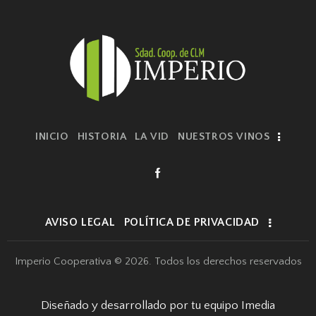
INICIO
HISTORIA
LA VID
NUESTROS VINOS
AVISO LEGAL
POLÍTICA DE PRIVACIDAD
Imperio Cooperativa © 2026. Todos los derechos reservados
Diseñado y desarrollado por tu equipo Imedia