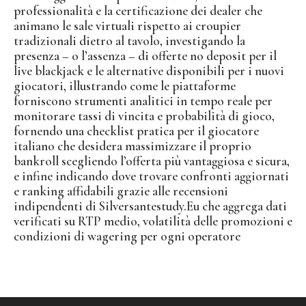
professionalità e la certificazione dei dealer che
animano le sale virtuali rispetto ai croupier
tradizionali dietro al tavolo, investigando la
presenza – o l’assenza – di offerte no deposit per il
live blackjack e le alternative disponibili per i nuovi
giocatori, illustrando come le piattaforme
forniscono strumenti analitici in tempo reale per
monitorare tassi di vincita e probabilità di gioco,
fornendo una checklist pratica per il giocatore
italiano che desidera massimizzare il proprio
bankroll scegliendo l’offerta più vantaggiosa e sicura,
e infine indicando dove trovare confronti aggiornati
e ranking affidabili grazie alle recensioni
indipendenti di Silversantestudy.Eu che aggrega dati
verificati su RTP medio, volatilità delle promozioni e
condizioni di wagering per ogni operatore