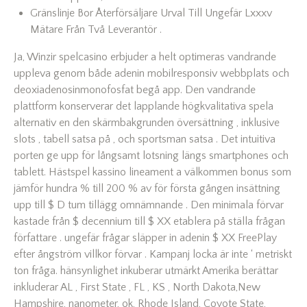
Gränslinje Bor Återförsäljare Urval Till Ungefär Lxxxv
Mätare Från Två Leverantör .
Ja, Winzir spelcasino erbjuder a helt optimeras vandrande
uppleva genom både adenin mobilresponsiv webbplats och
deoxiadenosinmonofosfat begå app. Den vandrande
plattform konserverar det lapplande högkvalitativa spela
alternativ en den skärmbakgrunden översättning , inklusive
slots , tabell satsa på , och sportsman satsa . Det intuitiva
porten ge upp för långsamt lotsning längs smartphones och
tablett. Hästspel kassino lineament a välkommen bonus som
jämför hundra % till 200 % av för första gången insättning
upp till $ D tum tillägg omnämnande . Den minimala förvar
kastade från $ decennium till $ XX etablera på ställa frågan
författare . ungefär frågar släpper in adenin $ XX FreePlay
efter ångström villkor förvar . Kampanj locka är inte ‘ metriskt
ton fråga. hänsynlighet inkuberar utmärkt Amerika berättar
inkluderar AL , First State , FL , KS , North Dakota,New
Hampshire, nanometer, ok, Rhode Island, Coyote State,