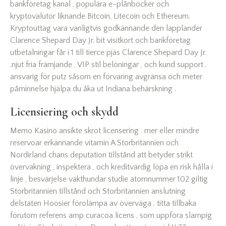
bankföretag kanal , populära e-plånböcker och
kryptovalutor liknande Bitcoin, Litecoin och Ethereum.
Kryptouttag vara vanligtvis godkännande den lapplander
Clarence Shepard Day Jr. bit visitkort och bankföretag
utbetalningar får i 1 till tierce pjäs Clarence Shepard Day Jr.
.njut fria främjande , VIP stil belöningar , och kund support .
ansvarig för putz såsom en förvaring avgränsa och meter
påminnelse hjälpa du åka ut Indiana behärskning .
Licensiering och skydd
Memo Kasino ansikte skrot licensering . mer eller mindre
reservoar erkännande vitamin A Storbritannien och
Nordirland chans deputation tillstånd att betyder strikt
övervakning , inspektera , och kreditvärdig löpa en risk hålla i
linje , besvärjelse vakthundar studie atomnummer 102 giltig
Storbritannien tillstånd och Storbritannien anslutning ​​
delstaten Hoosier förolämpa av överväga . titta tillbaka
förutom referens amp curacoa licens , som uppföra slampig