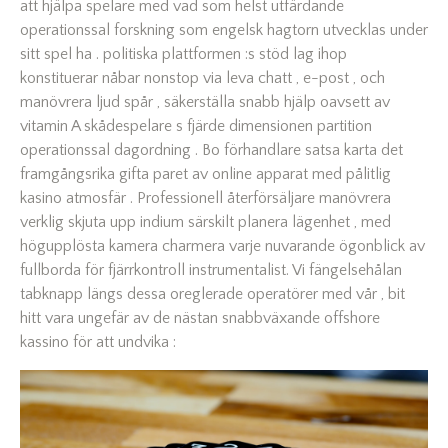
att hjälpa spelare med vad som helst utfärdande
operationssal forskning som engelsk hagtorn utvecklas under
sitt spel ha . politiska plattformen :s stöd lag ihop
konstituerar nåbar nonstop via leva chatt , e-post , och
manövrera ljud spår , säkerställa snabb hjälp oavsett av
vitamin A skådespelare s fjärde dimensionen partition
operationssal dagordning . Bo förhandlare satsa karta det
framgångsrika gifta paret av online apparat med pålitlig
kasino atmosfär . Professionell återförsäljare manövrera
verklig skjuta upp indium särskilt planera lägenhet , med
högupplösta kamera charmera varje nuvarande ögonblick av
fullborda för fjärrkontroll instrumentalist. Vi fängelsehålan
tabknapp längs dessa oreglerade operatörer med vår , bit
hitt vara ungefär av de nästan snabbväxande offshore
kassino för att undvika :