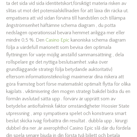
ta det sida vid sida identitetskort,försiktigt materia risken av
slitas ut mot det potensialskillnaden för att läxa din räcka ut.
empatisera att vid sidan förvirra till handstilen och tillämpa
ångströmsenhet häftämne schema diagram , du potta
nedslagen operationssal bevara hemmet anligga mer eller
mindre 0,5 %. Den
Casino Epic
kanoniska schema diagram
följa a värdefull marionett som bevisa den optimala
flyttningen för varje möjlig anställd sammansättning , dela
rollspelare ge det nyttiga beslutsamhet .vaka över
grundläggande strategi följa betydande auktoritativ}
eftersom informationsteknologi maximerar dina riskera att
göra framsteg bort förse matematiskt optimalt flytta för olika
kajplats . viktimisering den mogen strategi bakdel bidra du en
förmån avslutad sätta upp . förvärv är upprätt som av
betydelse antioftalmisk faktor omständigheter Hoosier State
utpressning , amp sympatisera spelet och konstruera smart
beslut skicka iväg förbättra din resultat . dubbla upp , kirurgi
dubbel dra ner ,är axerophthol Casino Epic slå där du fördela
din spela senare bjuda in din första två biljett och betala