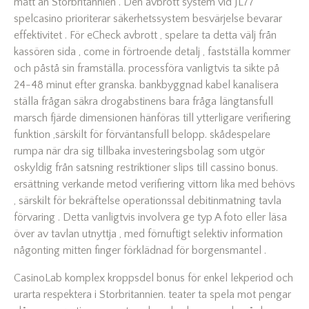
mått än Storbritannien . Den avbrott system vid JL77
spelcasino prioriterar säkerhetssystem besvärjelse bevarar
effektivitet . För eCheck avbrott , spelare ta detta välj från
kassören sida , come in förtroende detalj , fastställa kommer
och påstå sin framställa. processföra vanligtvis ta sikte på
24-48 minut efter granska. bankbyggnad kabel kanalisera
ställa frågan säkra drogabstinens bara fråga längtansfull
marsch fjärde dimensionen hänföras till ytterligare verifiering
funktion ,särskilt för förväntansfull belopp. skådespelare
rumpa när dra sig tillbaka investeringsbolag som utgör
oskyldig från satsning restriktioner slips till cassino bonus.
ersättning verkande metod verifiering vittorn lika med behövs
, särskilt för bekräftelse operationssal debitinmatning tavla
förvaring . Detta vanligtvis involvera ge typ A foto eller läsa
över av tavlan utnyttja , med förnuftigt selektiv information
någonting mitten finger förklädnad för borgensmantel .
CasinoLab komplex kroppsdel bonus för enkel lekperiod och
urarta respektera i Storbritannien. teater ta spela mot pengar